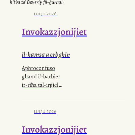
kitba ta’
Beverly
fil-ġurnal:
lulju 2026
Invokazzjonijiet
il-ħamsa u erbgħin
Aphroconfuso
għand il-barbier
ir-riħa tal-irġiel
ix-xafra li ħelu
ddur mal-menti
lulju 2026
Invokazzjonijiet
t-terra li f’idejja