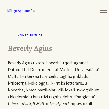
kontributuri
Beverly Agius
Beverly Agius tikteb
il-poeżiji
u qed tagħmel
Dottorat
fid-Dipartiment
tal-Malti,
fl-Università
ta’
Malta.
L-interessi
tar-riċerka tagħha jinkludu
l-filosofija
,
l-ekoloġija
,
il-kritika
letterarja, u
l-poeżija
, b’mod partikolari, dik lokali.
Ix-xogħlijiet
akkademiċi u kreattivi tagħha dehru f’ħarġiet ta’
Leħen
il-Malti
,
Il-Malti
u
?aplatform?
Inqraw ukoll