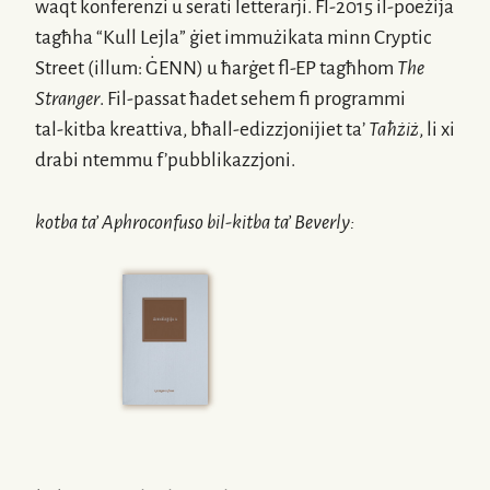
waqt konferenzi u serati letterarji.
Fl-2015
il-poeżija
tagħha “Kull Lejla” ġiet immużikata minn Cryptic
Street (illum: ĠENN) u ħarġet
fl-EP
tagħhom
The
Stranger
.
Fil-passat
ħadet sehem fi programmi
tal-kitba
kreattiva, bħall-edizzjonijiet ta’
Taħżiż
, li xi
drabi ntemmu f’pubblikazzjoni.
kotba ta’
Aphroconfuso
bil-kitba ta’
Beverly
: