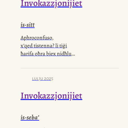
Invokazzjonijiet
frak dal-intellett
ma niflaħx ma nistax
is-sitt
ma rridx is-sedattiv
Aphroconfuso,
x’qed tistenna? li tiġi
ħarifa oħra biex nidħlu
f’burdata gotika —
ma tafx li jiena qatt
lulju 2025
ma ħriġt minnha?
Invokazzjonijiet
Aphroconfuso,
ma nafekx tas-sajf
is-seba’
maħbub sinċier,
u lanqas lili.