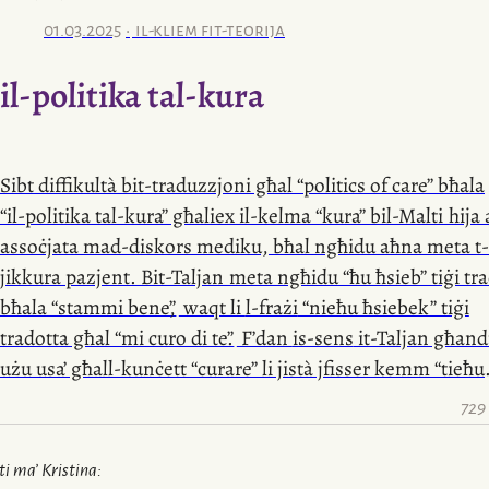
għoġbu jneffaqni kemxa ġmielha għax wara
l-katamaran
noħroġ fuq barra biex insegwi
t-tluq
u nsellem
il-wesgħa
01.03.2025
il-kliem fit-teorija
mill-Belt Valletta sa Pozzallo ma kelli ebda għażla ħlief li
ħodor u
l-fanal
tal-park ta’ Hoe li jsawru
l-port
ta’ Plymou
nieħu private transfer — xi ħaġa li nobgħod immens — s
il-politika
tal-kura
Minflok, nipprova nħares ’il barra minn tieqa mtappna
Catania, biex minn hemm stajt inkompli b’kowċ oħra
s’
bil-melħ
,
bix-xemx
iddejjaqni tisreġ u b’balla basktijiet
Miraklu kif
tat-taxi
rnexxielu jwassalni
bl-eżatt
biex nilħ
tal-plastik
tal-passiġġieri
l-oħra
madwari.
tal-għaxra
u nofs.
Tal-ħdax
u nofs u oħrajn ma ħadmux.
Sibt diffikultà
bit-traduzzjoni
għal “politics of care” bħala
“
il-politika
tal-kura” għaliex
il-kelma
“kura”
bil-Malti
hija 
assoċjata
mad-diskors
mediku, bħal ngħidu aħna meta
t
jikkura pazjent.
Bit-Taljan
meta ngħidu “ħu ħsieb” tiġi tr
bħala “stammi bene”
,
waqt li
l-frażi
“nieħu ħsiebek” tiġi
tradotta għal “mi curo di te”
.
F’dan
is-sens
it-Taljan għan
użu usa’ għall-kunċett “curare” li jistà jfisser kemm “tieħu
ħsieb” u kemm “kura”
mill-mard
.
Bil-Malti
ma nħossx li
729
l-kelma
“kura” hija adatta biex taqbad
il-kunċett
ta “politi
care”
.
ti ma’
Kristina
: