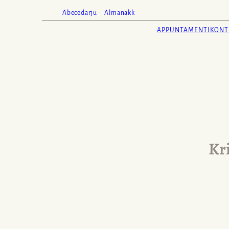
Abeċedarju
Almanakk
APPUNTAMENTI
KONT
Kr