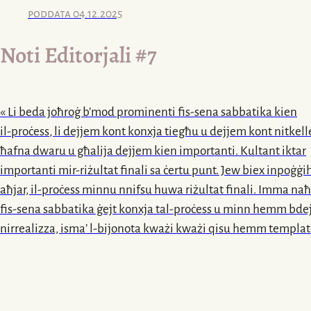
poddata
04.12.2025
Noti Editorjali
#7
« Li beda joħroġ b’mod prominenti
fis-sena
sabbatika kien
il-proċess
, li dejjem kont konxja tiegħu u dejjem kont nitkel
ħafna dwaru u għalija dejjem kien importanti. Kultant iktar
importanti
mir-riżultat
finali sa ċertu punt. Jew biex inpoġġi
aħjar,
il-proċess
minnu nnifsu huwa riżultat finali. Imma na
fis-sena
sabbatika ġejt konxja
tal-proċess
u minn hemm bdej
nirrealizza, isma’
l-bijonota
kważi kważi qisu hemm templat
kulħadd jimla din
it-template
. U kien hemm istituzzjoni f’di
l-aħħar
sena, kont qiegħda residenza u talbuni bijonota vera
b’mod riġidu. Riedu ħames sentenzi.
Fl-ewwel
sentenz għid 
Uża hekk. Ibdieha hekk. Jiġifieri kienet vera imla
l-vojt
, biex