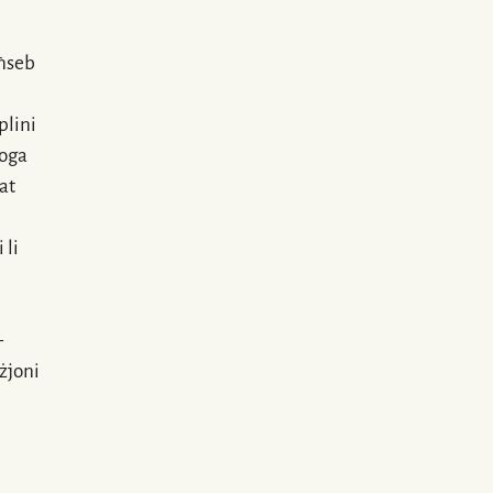
aħseb
plini
loga
wat
 li
—
żjoni