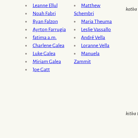
Leanne Ellul
Matthew
kotba 
Noah Fabri
Schembri
Ryan Falzon
Maria Theuma
Ayrton Farrugia
Leslie Vassallo
fatima a.m.
André Vella
Charlene Galea
Loranne Vella
Luke Galea
Manuela
Miriam Galea
Zammit
Joe Gatt
kitba 