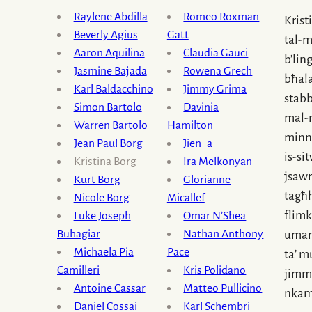
Raylene Abdilla
Romeo Roxman
Kristi
Beverly Agius
Gatt
tal-
Aaron Aquilina
Claudia Gauci
b’lin
Jasmine Bajada
Rowena Grech
bħala
Karl Baldacchino
Jimmy Grima
stabb
Simon Bartolo
Davinia
mal-
Warren Bartolo
Hamilton
minn 
Jean Paul Borg
Jien_a
is-si
Kristina Borg
Ira Melkonyan
jsaw
Kurt Borg
Glorianne
tagħh
Nicole Borg
Micallef
flimk
Luke Joseph
Omar N’Shea
Buhagiar
Nathan Anthony
uman
Michaela Pia
Pace
ta’ m
Camilleri
Kris Polidano
jimm
Antoine Cassar
Matteo Pullicino
nkam
Daniel Cossai
Karl Schembri