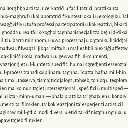
na Borg hija artista, riċerkatriċi u faċilitatriċi, prattikanta
mhux-magħruf
u kollaboratriċi f’kuntest lokali u ekoloġiku. T
gwaġġ viżiv u tuża proċessi parteċipatorji u kokreattivi,
bl-arti
 għodda u realtà.
Ix-xogħol
tagħha jispeċjalizza bejn
id-dixxi
iliti u barra minnhom. Huwa proċess ħaj u organiku li jiddja
madwar
, filwaqt li jibqa’ miftuħ u malleabbli biex jiġi affett
dak li jiċċirkola madwaru u ġewwa fih.
Il-mumenti
,
twazzjonijiet
u
l-kuntesti
speċifiċi huma ingredjenti essenzjali
ru
l-proċess
transdixxiplinarju tagħha. Tqatta’ ħafna
mill-ħin
a timxi, tosserva, tisma’
,
tiddjaloga, taħseb, toħloq u tesplora
ien ma’ komunitajiet intersezzjonali, speċifiċi u multispeċi 
i u
iktar-minn-umani
— bħala prattika ta’ għajxien u kondivi
umenti ta’ flimkien, ta’ kokreazzjoni ta’ esperjenzi artistiċi li
aġinaw
mill-ġdid
modi diversi u etiċi ta’ kif nistgħu ngħixu u
paw tajjeb flimkien.