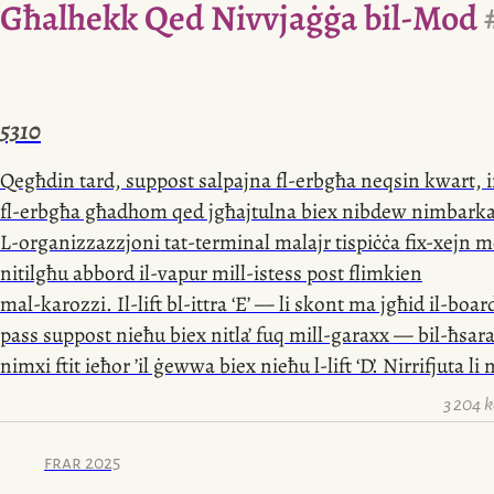
Għalhekk Qed Nivvjaġġa
bil-Mod
5310
Qegħdin tard, suppost salpajna
fl-erbgħa
neqsin kwart,
fl-erbgħa
għadhom qed jgħajtulna biex nibdew nimbark
L-organizzazzjoni
tat-terminal malajr tispiċċa
fix-xejn
m
nitilgħu abbord
il-vapur
mill-istess post flimkien
mal-karozzi
.
Il-lift
bl-ittra ‘E’ — li skont ma jgħid
il-boar
pass suppost nieħu biex nitla’ fuq
mill-garaxx
— bil-ħsara
nimxi ftit ieħor ’il ġewwa biex nieħu
l-lift
‘D’
.
Nirrifjuta li n
t-taraġ
u jinġema’ kju twil b’min jonfoħ u min jiffrustra r
3 204 
It-terminal
kalm u trankwill ma tantx serva ta’ preludju
veritier, imma nżomm ftit
tal-paċenzja
għax din
id-darba
frar 2025
x’għandi
nfittex — il-5310. Kabina numru ħamest elef, tli