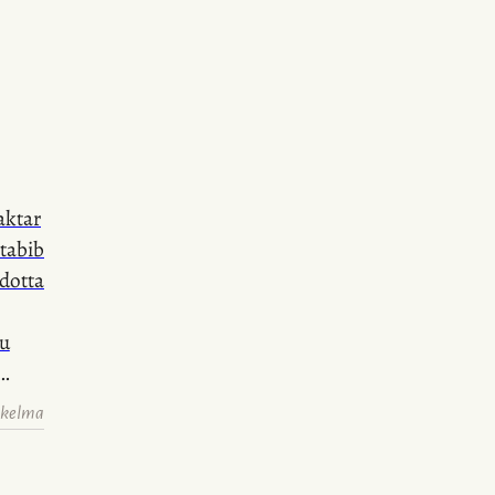
t
th.
a
hawn
.
aq
aktar
-tabib
adotta
du
 kelma
cs of