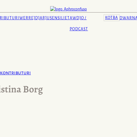
KOTBA
RIBUTURI
WERREJ
DJARJU
SENSILIET
AWDJO /
DWARN
PODCAST
kontributuri
istina Borg