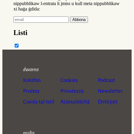
dwarna
Kolofon
Cookies
Podcast
Proċess
Privatezza
Newsletter
Gwida tal-Istil
Aċċessibbiltà
Drittijiet
midja