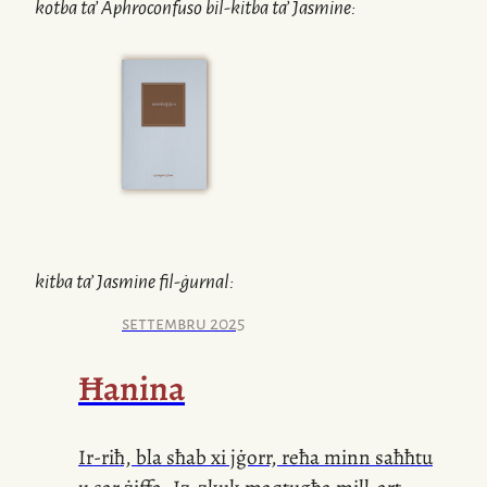
kotba ta’
Aphroconfuso
bil-kitba ta’
Jasmine
:
kitba ta’
Jasmine
fil-ġurnal:
settembru 2025
Ħanina
Ir-riħ, bla sħab xi jġorr, reħa minn saħħtu