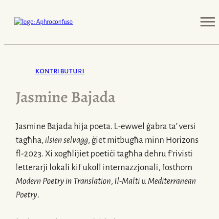
kontributuri
Jasmine Bajada
Jasmine Bajada hija poeta.
L-ewwel
ġabra ta’ versi
tagħha,
ilsien selvaġġ
, ġiet mitbugħa minn Horizons
fl-2023
. Xi xogħlijiet poetiċi tagħha dehru f’rivisti
letterarji lokali kif ukoll internazzjonali, fosthom
Modern Poetry in Translation
,
Il-Malti
u
Mediterranean
Poetry
.