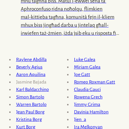
sakemm fl-aħħar, ma terġax.
mhu tagħna biss. Matul
l-ewwel
sena ta’
Għadu Jannar, għad fadal.
Aphroconfuso ridna noħolqu, flimkien
Safrattant stejqret dielja fin-nir,
mal-kittieba
tagħna, komunità fejn
il-kliem
l-eqreb waħda għal dar il-fanal.
mhux biss jingħad darba u jintelaq għall-
Dik li ta’ kull sena, fis-siegħa tat-tagħsir,
irwiefen
taż-żmien
, iżda jsib eku u risposta fi
tħoss il-franka mbaskta minn postha.
kliem ieħor
fil-ġurnal
stess,
fl-istorja
letterarja
tagħna u
tad-dinja
. Waqt
dal-avveniment
Il-frott tagħha għandu żmienu.
introduċejna
l-ewwel
ktieb ta’ Aphroconfuso,
Raylene Abdilla
Luke Galea
Dan tafu sew, ċerta li jasal.
Antoloġija 1.
Beverly Agius
Miriam Galea
Aaron Aquilina
Joe Gatt
Jasmine Bajada
Romeo Roxman Gatt
Karl Baldacchino
Claudia Gauci
Simon Bartolo
Rowena Grech
Warren Bartolo
Jimmy Grima
Jean Paul Borg
Davinia Hamilton
Kristina Borg
Jien_a
Kurt Borg
Ira Melkonyan