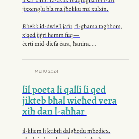
u sar żiffa. Iz-zkuk maqtugħa mill-art
jixxenglu bla ma jħokku ma’ xulxin.
B’hekk id-dwieli jafu, fl-għama tagħhom,
x’qed jiġri hemm fuq —
ċerti mid-diefa ċara, ħanina.
Xemx li tgħammex bla ma tilheġ.
Tinbex għajnejn il-kelb mit-tieqa,
mejju 2024
li jqum fuq saqajh ħa jsib ’il sidu.
lil poeta li qalli li qed
Bħal-lum jishar — imqar l-arja dieħla
tqanqlu, taħsillu mnieħru.
jikteb bħal wieħed vera
xiħ dan
l-aħħar
Ix-xitwa ta’ xahar ilu qarqċet kemm felħet
—
ċediet il-kmandament tagħha stess.
il-kliem li ktibtli dalgħodu m’hediex.