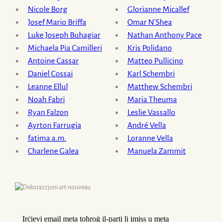
Nicole Borg
Glorianne Micallef
Josef Mario Briffa
Omar N’Shea
Luke Joseph Buhagiar
Nathan Anthony Pace
Michaela Pia Camilleri
Kris Polidano
Antoine Cassar
Matteo Pullicino
Daniel Cossai
Karl Schembri
Leanne Ellul
Matthew Schembri
Noah Fabri
Maria Theuma
Ryan Falzon
Leslie Vassallo
Ayrton Farrugia
André Vella
fatima a.m.
Loranne Vella
Charlene Galea
Manuela Zammit