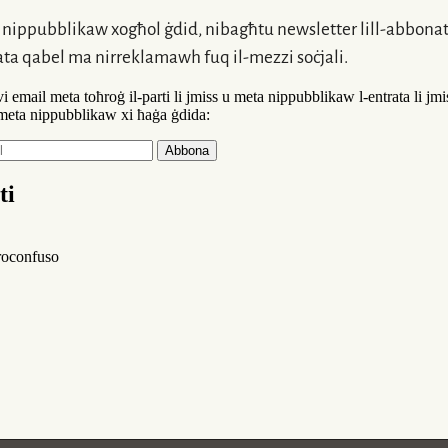
nippubblikaw xogħol ġdid, nibagħtu newsletter
lill-abbonat
ata qabel ma nirreklamawh fuq
il-mezzi
soċjali.