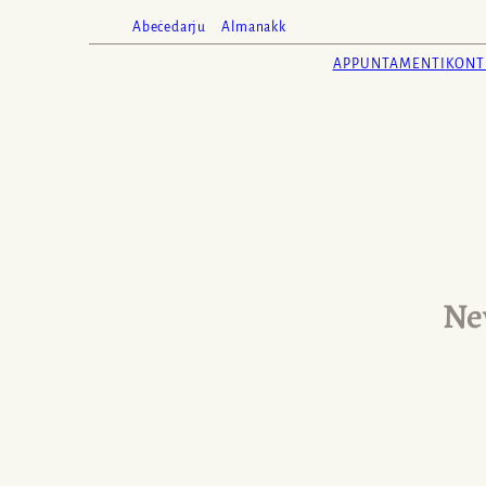
Abeċedarju
Almanakk
APPUNTAMENTI
KONT
Ne