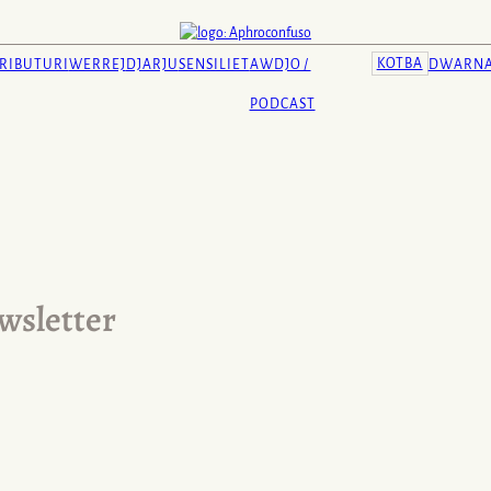
KOTBA
RIBUTURI
WERREJ
DJARJU
SENSILIET
AWDJO /
DWARN
PODCAST
wsletter