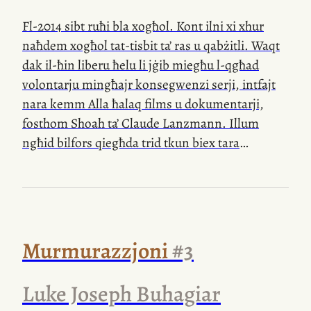
Fl-2014 sibt ruħi bla xogħol. Kont ilni xi xhur
naħdem xogħol
tat-tisbit
ta’ ras u qabżitli. Waqt
dak
il-ħin
liberu ħelu li jġib miegħu
l-qgħad
volontarju mingħajr konsegwenzi serji, intfajt
nara kemm Alla ħalaq films u dokumentarji,
fosthom Shoah ta’ Claude Lanzmann. Illum
ngħid bilfors qiegħda trid tkun biex tara
dokumentarju ta’ kważi għaxar sigħat. Fost
ix-xhieda
li jkellem Lanzmann,
l-iktar
wieħed li
bqajt niftakar kien dan
il-barbier
, b’xagħru
miżbugħ aħmar, fattizzi gustużi kemxejn
femminili, jitkellem Ingliż b’aċċent qawwi,
Murmurazzjoni
#3
ikarkar kull kelma. Jiġi intervistat
fil-ħanut
tiegħu fi New York, waqt li qed jaqta’
x-xagħar
, u
Luke Joseph Buhagiar
jirrakkonta fuq meta kien jaqta’ xagħar