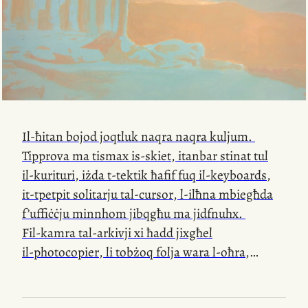
ħadmux.
Il-ħitan bojod joqtluk naqra naqra kuljum.
Tipprova ma tismax
is-skiet
, itanbar stinat tul
il-kurituri
, iżda
t-tektik
ħafif fuq
il-keyboards
,
it-tpetpit
solitarju
tal-cursor
,
l-ilħna
mbiegħda
f’uffiċċju minnhom jibqgħu ma jidfnuhx.
Fil-kamra
tal-arkivji xi ħadd jixgħel
il-photocopier
, li tobżoq folja wara
l-oħra
,
mimlija ċifri, kliem kbir kollu rpużat, taħbiliet ta’
ideat suġġeriti u konsiderazzjonijiet meqjusa