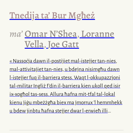
formali, bħalma spiss jiġrili f’kuntesti fejn
Tnedija ta’ Bur Mgħeż
id-dehra
u
l-manjieri
jagħmlu
d-differenza
bejn
ħajja jew mewt. Kieku ġejt minn jeddi, kont niġi
ma’
Omar
N’Shea
,
Loranne
bil-ġlekk
u
l-ingravata
biex
ir-rakkont
tiegħi ma
jiġix sottovalutat.
Vella
,
Joe Gatt
« Nassoċja dawn
il-postijiet
mal-istejjer
tan-nies
,
mal-attivitajiet
tan-nies, u bdejna nisimgħu dawn
l-istejjer
fuq
il-barriera
stess. Waqt
l-okkupazzjoni
tal-militar Ingliż f’din
il-barriera
kien ukoll qed isir
ix-xogħol
tas-sess. Allura ħafna
mit-tfal
tal-lokal
kienu jiġu mbeżżgħa biex ma jmorrux ’l hemmhekk
u bdew jinbtu ħafna stejjer dwar
l-erwieħ
illi
jinstemgħu jgħajtu billejl. Kulħadd għandu dawn
l-assoċjazzjonijiet
vera koroh u vera negattivi