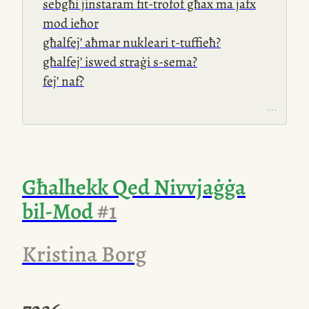
sebgħi jinstaram fit-trofof għax ma jafx
mod ieħor
għalfej’ aħmar nukleari t-tuffieħ?
għalfej’ iswed straġi s-sema?
fej’ naf?
Għalhekk Qed Nivvjaġġa
bil-Mod
#1
Kristina Borg