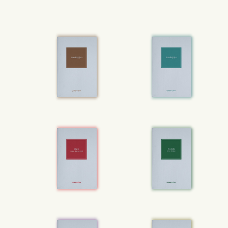
aħjar
mill-Ewropew
u miżmum lura
appuntu minħabba
l-Ewropew
inferjuri u
l-Ewropew
li jrid idaħħal
l-immigranti
,
flimkien ma’ fantażiji dwar narrattivi ta’
grandjożità imperjali u kolonjali. Din
il-fantażija
Ingliża ġiet immanifestata
b’mod konxju f’dawk
il-votanti
pro-
Brexit
fl-Ingilterra
fl-2016.
L-identifikazzjoni
mal-kampanja
tal-Brexit
topera kemm fuq livell konxju
fis-sens
li
s-suġġett
Ingliż ħaseb li
ġaladarba
l-Ingilterra
toħroġ
mill-UE
, ħa
jerġa’ jsir sħiħ kif ukoll jitpaxxa (iħoss
sens ta’ jouissance)
bir-riżultat
tal-vot.
Fl-istess
ħin, din
il-faċċata
konxja qed
tgħatti
l-implikazzjoni
mistura ta’ xenqa