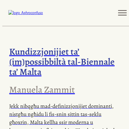
Kundizzjonijiet ta’
(im)possibbiltà
tal-Biennale
ta’ Malta
Manuela Zammit
Jekk nibqgħu
mad-definizzjonijiet
dominanti,
nistgħu ngħidu li
fis-snin
sittin
tas-seklu
għoxrin, Malta kellha ssir moderna u