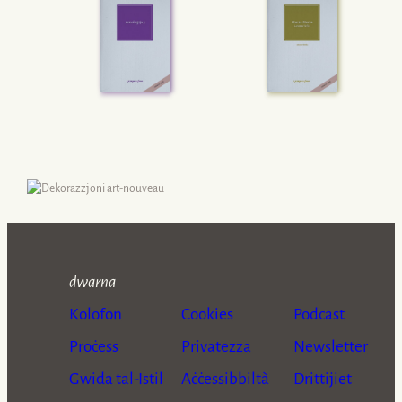
għal totalità li qatt ma tista’ tinkiseb: fejn
anki wara Brexit dak li ġie mwiegħed,
ma wasalx.
dwarna
Kolofon
Cookies
Podcast
Proċess
Privatezza
Newsletter
Gwida tal-Istil
Aċċessibbiltà
Drittijiet