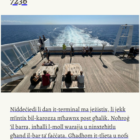
7236
Niddeċiedi li dan
it-terminal
ma jeżistix, li jekk
m’intix
bil-karozza
m’hawnx post għalik. Noħroġ
’il barra, inħalli
l-moll
warajja u ninxteħitlu
għand
il-bar
ta’ faċċata. Għadhom
it-tlieta
u nofs