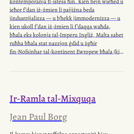
kontemporanja
fl-istess
ħin. Kien bejn wieħed u
ieħor f’dan
iż-żmien
li pajjiżna beda
jindustrijalizza — u b’hekk jimmodernizza — u
kien ukoll f’dan
iż-żmien
li f’daqqa waħda,
bħala eks kolonja
tal-Imperu
Ingliż, Malta sabet
ruħha bħala stat nazzjon ġdid u żgħir
fin-Nofsinhar
tal-kontinent Ewropew bħala (kif
ta’ spiss ngħidu)
l-aħħar
fruntiera bejn
l-Ewropa
u
l-Afrika
ta’ Fuq. Ħabta u sabta, mingħajr poter
ħakkiem li jiddetta u mingħajr
l-ebda
preċedent
ta’ tmexxija indipendenti, pajjiżna kellu jifhem
waħdu kif kellhom jiġu nnegozjati u fformulati
Ir-Ramla
tal-Mixquqa
mhux biss relazzjonijiet diplomatiċi u ekonomiċi
mal-bqija
tad-dinja, iżda wkoll sens ta’ identità
Jean Paul Borg
nazzjonali. Minn dan
iż-żmien
’l hawn,
segwejna traġitti ta’ żviluppi ekonomiċi, politiċi,