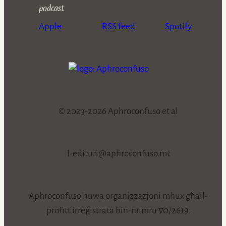
podcast
Apple
RSS feed
Spotify
© 2023-2026 Aphroconfuso et al
l-edituri@aphroconfuso.mt
Aphroconfuso huwa organizzazjoni mhux għall-
vo/2619
profitt irreġistrata bin-numru
.