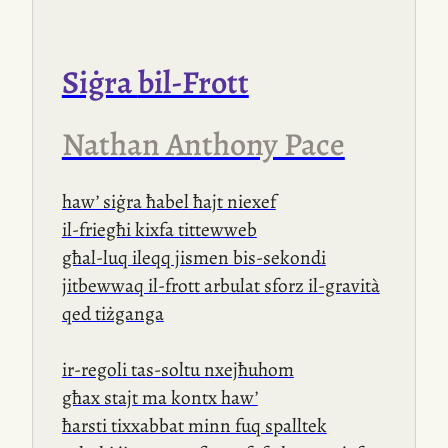
għandi album fejn suppost hemm
ritratt
tal-karta
tal-identità, imma
meta niftaħ
l-app
, kulma nsib hu
Siġra
bil-Frott
ritratt
t’idi
x-xellugija. Inqum.
Nathan Anthony Pace
haw’ siġra ħabel ħajt niexef
il-friegħi kixfa tittewweb
għal-luq ileqq jismen bis-sekondi
jitbewwaq il-frott arbulat sforz il-gravità
qed tiżganga
ir-regoli tas-soltu nxejħuhom
għax stajt ma kontx haw’
ħarsti tixxabbat minn fuq spalltek