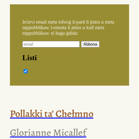
f’dokumenti Taljanizzati
tal-Unjoni
Ewropea.
It-terremot
f’Haiti,
il-kriżi
finanzjarja,
il-faqar
dinji,
l-iżvilupp
fil-pajjiżi
eks-Komunisti
,
il-bidla
fil-klima,
id-dinja
li qed titbaskat, tinstamat,
tinħall f’taħlita tossika ta’ plastik jinten, jaħraq
l-imnifsejn
, jistordi
l-menti
, iżarrat
ix-xagħar
,
inixxef
il-ġilda
. U
l-photocopier
tofroq karta
minn oħra, tifrixhom pulit fuq xulxin bħal
suldati stenduti, nodfa, stirati, bojod bħal-lożor.
Il-ħoss
tal-magna jkompli jħeddlek,
mill-uffiċċju
ta’ ħdejk tasallek konverżazzjoni
bil-Franċiż
.
Pollakki ta’ Chełmno
Glorianne Micallef