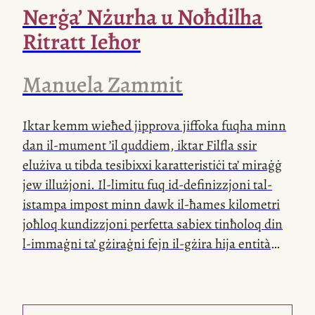
Nerġa’ Nżurha u Noħdilha
Ritratt Ieħor
Manuela Zammit
Iktar kemm wieħed jipprova jiffoka fuqha minn
dan
il-mument
’il quddiem, iktar Filfla ssir
elużiva u tibda tesibixxi karatteristiċi ta’ miraġġ
jew illużjoni.
Il-limitu
fuq
id-definizzjoni
tal-
istampa impost minn dawk
il-ħames
kilometri
joħloq kundizzjoni perfetta sabiex tinħoloq din
l-immaġni
ta’ gżiraġni fejn
il-gżira
hija entità
kemm familjari kif ukoll misterjuża, kemm
immaġni pjuttost astratta li tippresta ruħha għal
interpretazzjonijiet personali u kollettivi varji,