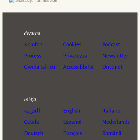
dwarna
Kolofon
Cookies
Podcast
Proċess
Privatezza
Newsletter
Gwida tal-Istil
Aċċessibbiltà
Drittijiet
midja
العربية
English
Italiano
Català
Español
Nederlands
Deutsch
Français
Română