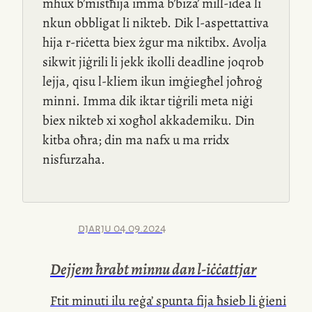
mhux b’mistħija imma b’biża’
mill-idea
li
nkun obbligat li nikteb. Dik
l-aspettattiva
hija
r-riċetta
biex żgur ma niktibx. Avolja
sikwit jiġrili li jekk ikolli deadline joqrob
lejja, qisu
l-kliem
ikun imġiegħel joħroġ
minni. Imma dik iktar tiġrili meta niġi
biex nikteb xi xogħol akkademiku. Din
kitba oħra; din ma nafx u ma rridx
nisfurzaha.
djarju
04.09.2024
Dejjem ħrabt minnu dan
l-iċċattjar
Ftit minuti ilu reġa’ spunta fija ħsieb li ġieni