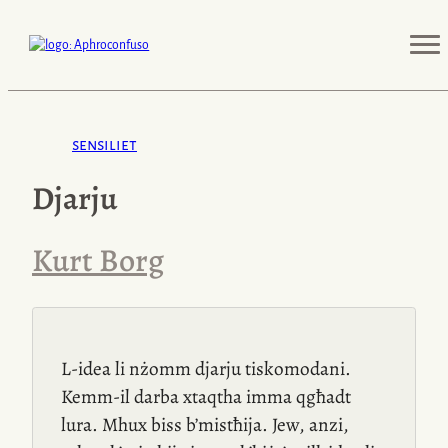
sensiliet
Djarju
Kurt Borg
L-idea
li nżomm djarju tiskomodani.
Kemm-il darba xtaqtha imma qgħadt
lura. Mhux biss b’mistħija. Jew, anzi,