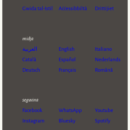
Gwida tal-Istil
Aċċessibbiltà
Drittijiet
midja
العربية
English
Italiano
Català
Español
Nederlands
Deutsch
Français
Română
segwina
Facebook
WhatsApp
Youtube
Instagram
Bluesky
Spotify