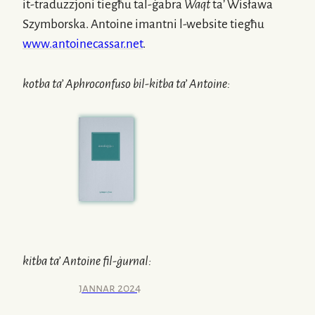
it-traduzzjoni
tiegħu
tal-ġabra
Waqt
ta’ Wisława
Szymborska. Antoine imantni
l-website
tiegħu
www.antoinecassar.net
.
kotba ta’
Aphroconfuso
bil-kitba ta’
Antoine
:
kitba ta’
Antoine
fil-ġurnal:
jannar 2024