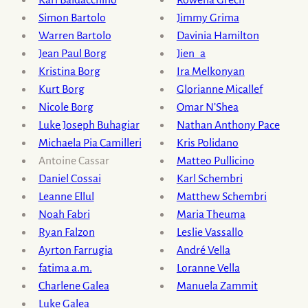
min ġej jippoża
bil-ħnejjiet bil-ħbub bil-ħotob b’kollox
Simon Bartolo
Jimmy Grima
Warren Bartolo
Davinia Hamilton
għal kjaroskur fil-ġelatina
Jean Paul Borg
Jien_a
tal-melħ fiddien.
Kristina Borg
Ira Melkonyan
Kurt Borg
Glorianne Micallef
Ħajduk tal-ktieb,
Nicole Borg
Omar N’Shea
partiżan tad-dadaiżmu,
Luke Joseph Buhagiar
Nathan Anthony Pace
kewkba ħamra tal-kamera
Michaela Pia Camilleri
Kris Polidano
u tal-kamra skura —
Antoine Cassar
Matteo Pullicino
il-ġinni tal-istanjata
Daniel Cossai
Karl Schembri
jaf itella’ fil-wiċċ
Leanne Ellul
Matthew Schembri
sal-iċken farka dija
Noah Fabri
Maria Theuma
mistoħbija f’kull ruħ.
Ryan Falzon
Leslie Vassallo
Ayrton Farrugia
André Vella
Ftit jew ħadd
fatima a.m.
Loranne Vella
Charlene Galea
Manuela Zammit
ma jobsor però
Luke Galea