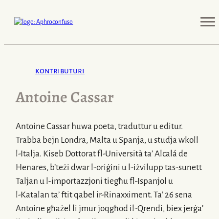
kontributuri
Antoine Cassar
Antoine Cassar huwa poeta, traduttur u editur.
Trabba bejn Londra, Malta u Spanja, u studja wkoll
l-Italja
. Kiseb Dottorat
fl-Università
ta’ Alcalá de
Henares, b’teżi dwar
l-oriġini
u
l-iżvilupp
tas-sunett
Taljan u
l-importazzjoni
tiegħu
fl-Ispanjol
u
l-Katalan
ta’ ftit qabel
ir-Rinaxximent
. Ta’ 26 sena
Antoine għażel li jmur joqgħod
il-Qrendi
, biex jerġa’