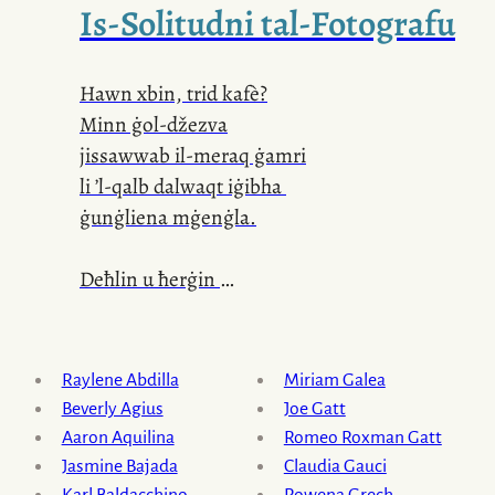
Is-Solitudni
tal-Fotografu
Hawn xbin, trid kafè?
Minn ġol-džezva
jissawwab il-meraq ġamri
li ’l-qalb dalwaqt iġibha
ġunġliena mġenġla.
Deħlin u ħerġin
ħbieb u sangisugi,
sangisugi u ħbieb.
Min ġej għal daħqa mqaħqħa
Raylene Abdilla
Miriam Galea
u għabra għerf,
Beverly Agius
Joe Gatt
min ġej ilaqqat qatra
Aaron Aquilina
Romeo Roxman Gatt
mit-tlellix t’ismu,
Jasmine Bajada
Claudia Gauci
Karl Baldacchino
Rowena Grech