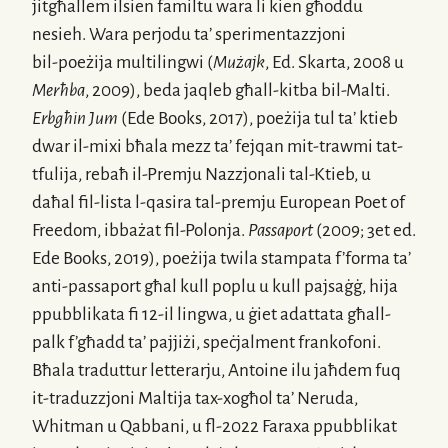
jitgħallem ilsien familtu wara li kien għoddu
nesieh. Wara perjodu ta’ sperimentazzjoni
bil-poeżija
multilingwi (
Mużajk
, Ed. Skarta, 2008 u
Merħba
, 2009), beda jaqleb għall-kitba
bil-Malti
.
Erbgħin Jum
(Ede Books, 2017), poeżija tul ta’ ktieb
dwar
il-mixi
bħala mezz ta’ fejqan
mit-trawmi
tat-
tfulija, rebaħ
il-Premju
Nazzjonali
tal-Ktieb
, u
daħal
fil-lista
l-qasira
tal-premju
European Poet of
Freedom, ibbażat
fil-Polonja
.
Passaport
(2009; 3et ed.
Ede Books, 2019), poeżija twila stampata f’forma ta’
anti-passaport għal kull poplu u kull pajsaġġ, hija
ppubblikata fi 12-il lingwa, u ġiet adattata għall-
palk f’għadd ta’ pajjiżi, speċjalment frankofoni.
Bħala traduttur letterarju, Antoine ilu jaħdem fuq
it-traduzzjoni
Maltija
tax-xogħol
ta’ Neruda,
Whitman u Qabbani, u
fl-2022
Faraxa ppubblikat