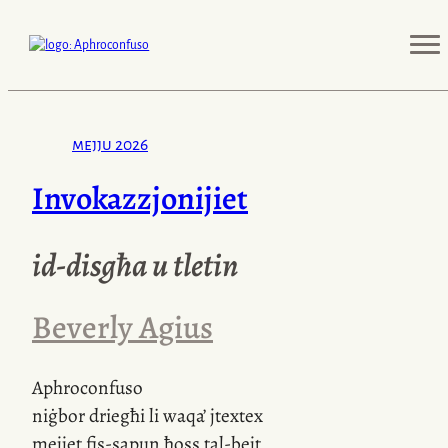
mejju 2026
Invokazzjonijiet
id-disgħa u tletin
Beverly Agius
Aphroconfuso
niġbor driegħi li waqa’ jtextex
mejjet fis-sapun ħoss tal-bejt