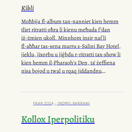
Kibli
Moħbija
fl-album
tan-nanniet kien hemm
tliet ritratti oħra li kienu meħuda f’dan
iż-żmien
ukoll. Minnhom insir naf li
fl-aħħar
tas-sena marru
s-Salini
Bay Hotel,
jieklu, jixorbu u jiġbdu
r-ritratti
tax-show li
kien hemm
il-Pharaoh
’s Den, ta’ żeffiena
nisa bojod u twal u rqaq jiddandnu
b’kostumi mżejna
bil-lewlu
,
l-antaċċoli
u
r-rix
. F’Diċembru kienu marru wkoll
il-Buskett
Road House. Hemm ritratt
wieħed tiegħu u tagħha flimkien: ommi
frar 2024
indħil barrani
liebsa din
il-libsa
sewda Marokkina bħal
Kollox Iperpolitiku
kaftan
tal-bellus
bil-ħjata kulur
id-deheb
mal-għonq. Kienet
il-libsa
li kien xtralha u