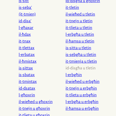
is-sitt
id-disgħa u għoxrin
is-seba’
it-tletin
(it-tmien)
il-wieħed u tletin
id-disa’
it-tnejn u tletin
l-għaxar
it-tlieta u tletin
il-ħdax
l-erbgħa u tletin
it-tnax
il-ħamsa u tletin
it-tlettax
is-sitta u tletin
l-erbatax
is-sebgħa u tletin
il-ħmistax
it-tmienja u tletin
is-sittax
id-disgħa u tletin
is-sbatax
l-erbgħin
it-tmintax
il-wieħed u erbgħin
id-dsatax
it-tnejn u erbgħin
l-għoxrin
it-tlieta u erbgħin
il-wieħed u għoxrin
l-erbgħa u erbgħin
it-tnejn u għoxrin
il-ħamsa u erbgħin
it-tlieta u għoxrin