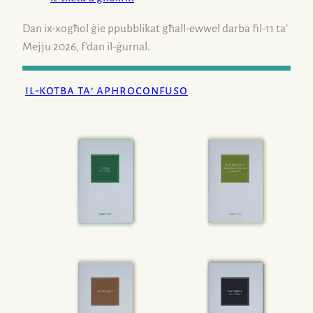
Dan
ix-xogħol
ġie ppubblikat għall-ewwel darba
fil-11
ta’
Mejju 2026, f’dan
il-ġurnal
.
il-kotba ta’ aphroconfuso