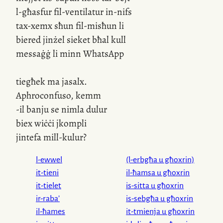
l-għasfur fil-ventilatur in-nifs
tax-xemx sħun fil-misħun li
biered jinżel sieket bħal kull
messaġġ li minn WhatsApp
tiegħek ma jasalx.
Aphroconfuso, kemm
-il banju se nimla dulur
biex wiċċi jkompli
jintefa mill-kulur?
l-ewwel
(l-erbgħa u għoxrin)
it-tieni
il-ħamsa u għoxrin
it-tielet
is-sitta u għoxrin
ir-raba’
is-sebgħa u għoxrin
il-ħames
it-tmienja u għoxrin