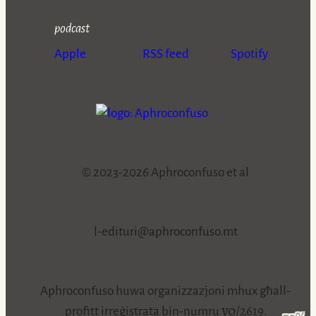
podcast
Apple
RSS feed
Spotify
© 2023-2026 Aphroconfuso et al
l-edituri@aphroconfuso.mt
Aphroconfuso huwa organizzazjoni mhux għall-
vo/2619
profitt irreġistrata bin-numru
.