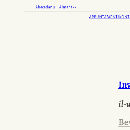
Abeċedarju
Almanakk
APPUNTAMENTI
KONT
In
il-
Be