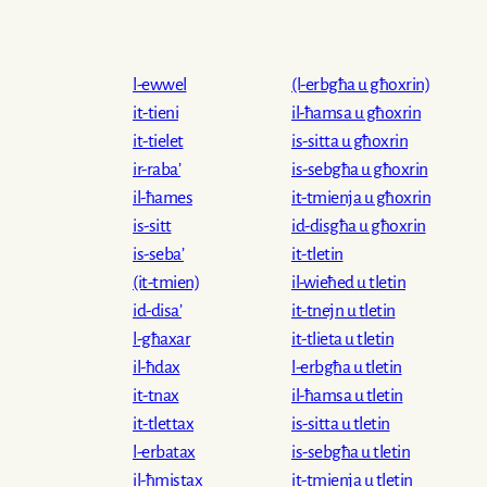
l-ewwel
(l-erbgħa u għoxrin)
it-tieni
il-ħamsa u għoxrin
it-tielet
is-sitta u għoxrin
ir-raba’
is-sebgħa u għoxrin
il-ħames
it-tmienja u għoxrin
is-sitt
id-disgħa u għoxrin
is-seba’
it-tletin
(it-tmien)
il-wieħed u tletin
id-disa’
it-tnejn u tletin
l-għaxar
it-tlieta u tletin
il-ħdax
l-erbgħa u tletin
it-tnax
il-ħamsa u tletin
it-tlettax
is-sitta u tletin
l-erbatax
is-sebgħa u tletin
il-ħmistax
it-tmienja u tletin