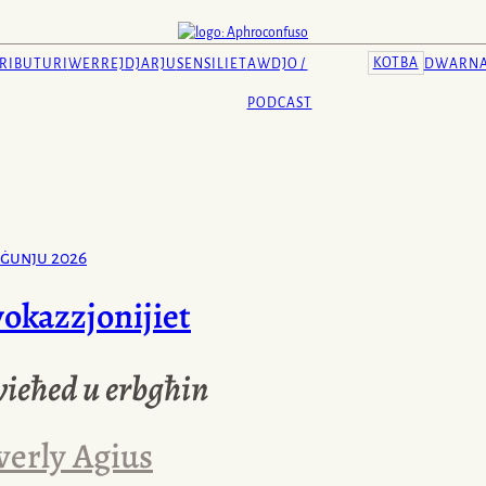
KOTBA
RIBUTURI
WERREJ
DJARJU
SENSILIET
AWDJO /
DWARN
PODCAST
ġunju 2026
vokazzjonijiet
wieħed u erbgħin
verly Agius