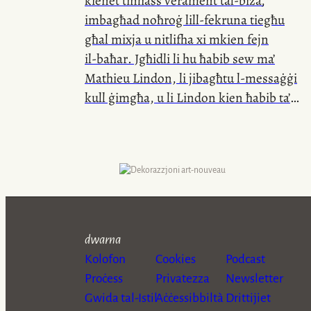
kienet tinħass verament
tal-biża
,
’
imbagħad noħroġ
lill-fekruna
tiegħu
għal mixja u nitlifha xi mkien fejn
il-baħar
. Jgħidli li hu ħabib sew ma’
Mathieu Lindon, li jibagħtu
l-messaġġi
kull ġimgħa, u li Lindon kien ħabib ta’
Dustan. Jippunta lejn
il-bar
ta’
dwarna
Kolofon
Cookies
Podcast
Proċess
Privatezza
Newsletter
Gwida tal-Istil
Aċċessibbiltà
Drittijiet