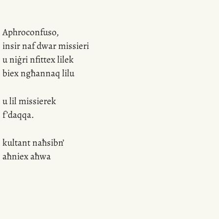
Aphroconfuso,
insir naf dwar missieri
u niġri nfittex lilek
biex ngħannaq lilu
u lil missierek
f’daqqa.
kultant naħsibn’
aħniex aħwa