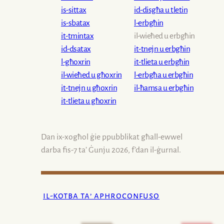
is-sittax
id-disgħa u tletin
is-sbatax
l-erbgħin
it-tmintax
il-wieħed u erbgħin
id-dsatax
it-tnejn u erbgħin
l-għoxrin
it-tlieta u erbgħin
il-wieħed u għoxrin
l-erbgħa u erbgħin
it-tnejn u għoxrin
il-ħamsa u erbgħin
it-tlieta u għoxrin
Dan
ix-xogħol
ġie ppubblikat għall-ewwel
darba
fis-7
ta’ Ġunju 2026, f’dan
il-ġurnal
.
il-kotba ta’ aphroconfuso