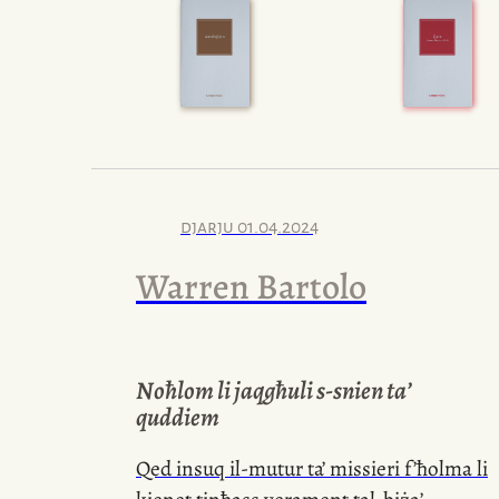
djarju
01.04.2024
Warren Bartolo
Noħlom li jaqgħuli
s-snien
ta’
quddiem
Qed insuq
il-mutur
ta’ missieri f’ħolma li