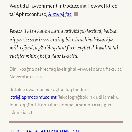
Waqt
dal-avveniment
introduċejna
l-ewwel
ktieb
ta’ Aphroconfuso,
Antoloġija
1
.
Peress li kien hemm ħafna attività
fil-festival
, kellna
nipproċessaw
ir-recording
biex inneħħu
l-istorbju
mill-isfond, u għaldaqstant f’xi waqtiet
il-kwalità
tal-
vuċijiet mhix għolja daqs
is-soltu
.
Din
il-paġna
dehret fuq
is-sit
għall-ewwel darba
fis-26
ta’
Novembru 2024.
Iktbilna dwar dan ix-xogħol fuq
l-indirizz
ittri@aphroconfuso.mt
. Jekk jogħġbok inkludi ismek u
fejn toqgħod. Kontribuzzjonijiet anonimi ma jiġux
ikkunsidrati.
il-kotba ta’ aphroconfuso