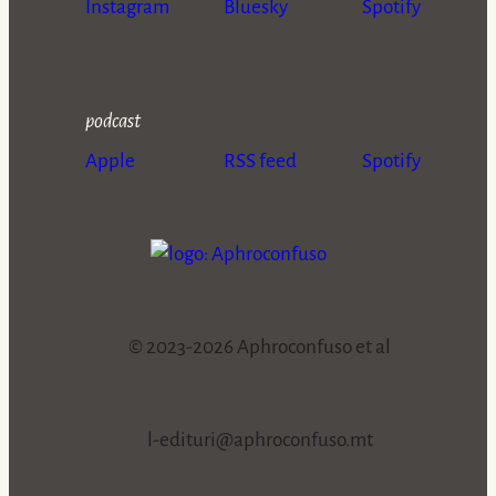
Instagram
Bluesky
Spotify
podcast
Apple
RSS feed
Spotify
© 2023-2026 Aphroconfuso et al
l-edituri@aphroconfuso.mt