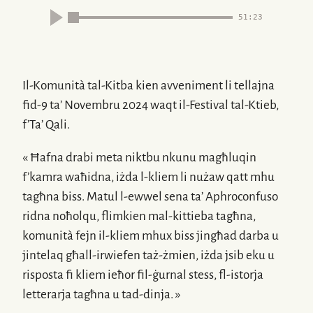
51:23
Il-Komunità
tal-Kitba kien avveniment li tellajna
fid-9
ta’ Novembru 2024 waqt
il-Festival
tal-Ktieb,
f’Ta’ Qali.
« Ħafna drabi meta niktbu nkunu magħluqin
f’kamra waħidna, iżda
l-kliem
li nużaw qatt mhu
tagħna biss. Matul
l-ewwel
sena ta’ Aphroconfuso
ridna noħolqu, flimkien
mal-kittieba
tagħna,
komunità fejn
il-kliem
mhux biss jingħad darba u
jintelaq għall-irwiefen
taż-żmien
, iżda jsib eku u
risposta fi kliem ieħor
fil-ġurnal
stess,
fl-istorja
letterarja tagħna u
tad-dinja
. »