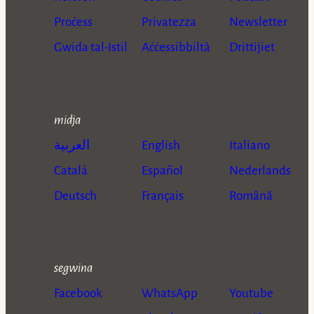
Proċess
Privatezza
Newsletter
Gwida tal-Istil
Aċċessibbiltà
Drittijiet
midja
العربية
English
Italiano
Català
Español
Nederlands
Deutsch
Français
Română
segwina
Facebook
WhatsApp
Youtube