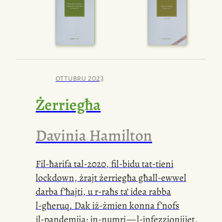
ottubru 2023
Żerriegħa
Davinia Hamilton
Fil-ħarifa
tal-2020
,
fil-bidu
tat-tieni
lockdown, żrajt żerriegħa għall-ewwel
darba f’ħajti, u
r-raħs
ta’ idea rabba
l-għeruq
. Dak
iż-żmien
konna f’nofs
il-pandemija:
in-numri — l-infezzjonijiet,