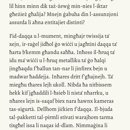
lil hinn minn dik
taż-żewġ
min-nies
l-iktar
għeżież għalija? Mnejn ġabuha din
l-assunzjoni
assurda li aħna entitajiet distinti?
Fid-daqqa
u
l-mument
, mingħajr twissija ta’
xejn,
ir-raġel
jidħol ġo wiċċi u jagħtini daqqa ta’
ħarta b’kemm għandu saħħa. Inħoss
il-ħruq
ta’
idu ma’ wiċċi u
l-ħruq
metalliku ta’ ġo ħalqi
jingħaqdu f’ballun
tan-nar
li jinfirex bejn u
madwar ħaddejja. Inħares dritt f’għajnejh. Ta’
miegħu tħares lejh ukoll. Nibda ħa nitbissem
hekk kif jgħaddili
l-ħsieb
li nista’ nħarrku, u
nħares lejn
is-saqaf
biex nara hawnx kameras
tas-sigurtà
. Dellhom jiċkien f’daqqa.
Il-bjuda
tal-pakketti
tal-pirmli
stivati warajhom tarma
tixgħel issa li naqas
id-dlam
. Nimmaġina li