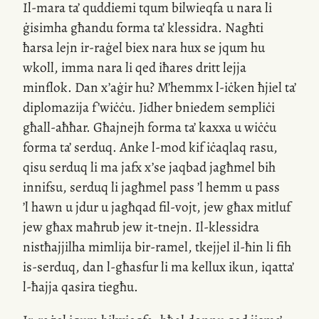
Il-mara
ta’ quddiemi tqum bilwieqfa u nara li
ġisimha għandu forma ta’ klessidra. Nagħti
ħarsa lejn
ir-raġel
biex nara hux se jqum hu
wkoll, imma nara li qed iħares dritt lejja
minflok. Dan
x’aġir
hu? M’hemmx
l-iċken
ħjiel ta’
diplomazija f’wiċċu. Jidher bniedem sempliċi
għall-aħħar. Għajnejh forma ta’ kaxxa u wiċċu
forma ta’ serduq. Anke
l-mod
kif iċaqlaq rasu,
qisu serduq li ma jafx
x’se
jaqbad jagħmel bih
innifsu, serduq li jagħmel pass ’l hemm u pass
’l hawn u jdur u jagħqad
fil-vojt
, jew għax mitluf
jew għax maħrub jew
it-tnejn
.
Il-klessidra
nistħajjilha mimlija
bir-ramel
, tkejjel
il-ħin
li fih
is-serduq
, dan
l-għasfur
li ma kellux ikun, iqatta’
l-ħajja
qasira tiegħu.