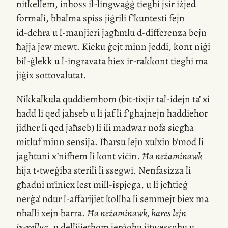
nitkellem, inħoss
il-lingwaġġ
tiegħi jsir iżjed
formali, bħalma spiss jiġrili f’kuntesti fejn
id-dehra
u
l-manjieri
jagħmlu
d-differenza
bejn
ħajja jew mewt. Kieku ġejt minn jeddi, kont niġi
bil-ġlekk
u
l-ingravata
biex
ir-rakkont
tiegħi ma
jiġix sottovalutat.
Nikkalkula quddiemhom (bit-tixjir
tal-idejn
ta’ xi
ħadd li qed jaħseb u li jaf li f’għajnejn ħaddieħor
jidher li qed jaħseb) li ili madwar nofs siegħa
mitluf minn sensija. Iħarsu lejn xulxin b’mod li
jagħtuni
x’nifhem
li kont viċin.
Ħa neżaminawk
hija
t-tweġiba
sterili li ssegwi. Nenfasizza li
għadni m’iniex lest
mill-ispjega
, u li jeħtieġ
nerġa’ ndur
l-affarijiet
kollha li semmejt biex ma
nħalli xejn barra.
Ħa neżaminawk, ħares lejn
ix-xellug
, u dellijiethom jerġgħu jitwessgħu u