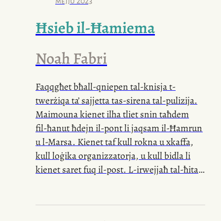
mejju 2023
Ħsieb
il-Ħamiema
Noah Fabri
Faqqgħet bħall-qniepen
tal-knisja
t-
twerżiqa ta’ sajjetta
tas-sirena
tal-pulizija.
Maimouna kienet ilha tliet snin taħdem
fil-ħanut
ħdejn
il-pont
li jaqsam
il-Ħamrun
u
l-Marsa
. Kienet taf kull rokna u xkaffa,
kull loġika organizzatorja, u kull bidla li
kienet saret fuq
il-post
.
L-irwejjaħ
tal-ħitan
ma baqgħetx ixxommhom,
ix-xufiera
li
kienu jġibu
l-konsenji
saret tafhom sew,
il-klijenti
, sintendi, saru qishom