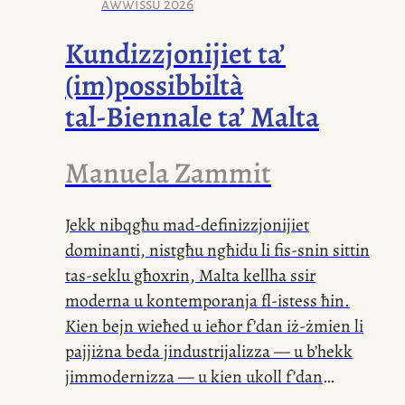
tal-familja
, qalb
it-tibdil
u
ċ-ċaqliq
tan-
awwissu 2026
nies, u
l-kollegi
waslu u telqu bħall-
Kundizzjonijiet ta’
għasafar
tal-passa
. Xorta rnexxielha
(im)possibbiltà
żżomm ċerta distanza mentali
mill-imgħallem
u
l-ħajja
tal-ħanut;
tal-Biennale
ta’ Malta
minkejja li kienet tħobb taħdem, dan
l-aħħar
l-idea
tax-xogħol
innifisha kienet
Manuela Zammit
qed taraha velenu
tal-moħħ
.
Jekk nibqgħu
mad-definizzjonijiet
dominanti, nistgħu ngħidu li
fis-snin
sittin
tas-seklu
għoxrin, Malta kellha ssir
moderna u kontemporanja
fl-istess
ħin.
Kien bejn wieħed u ieħor f’dan
iż-żmien
li
pajjiżna beda jindustrijalizza — u b’hekk
jimmodernizza — u kien ukoll f’dan
iż-żmien
li f’daqqa waħda, bħala eks