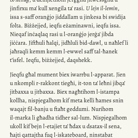
jinfirxu ma’ kull xengila ta’ rasi.
U lejn
il-lemin
,
issa
s-saff
oranġjo jiddallam u jinkesa bi swidija
folta. Biżżejjed, ieqfu eżaminawni, ieqfu issa.
Nieqaf inċaqlaq rasi u
l-oranġjo
jerġa’ jibda
jiċċara. Jiftħuli ħalqi, jidħluli
bid-dawl
, u naħlef li
jaħraqli kemm kemm
l-ewwel
saff
tal-ħanek
t’isfel. Ieqfu, biżżejjed, daqshekk.
Jieqfu għal mument biex iwarrbu
l-apparat
. Jien
u nkompli
r-rakkont
tiegħi,
it-ton
ta’ leħni jibqa’
jitbaxxa u jitbaxxa. Biex nagħtihom
l-istampa
kollha, nispjegalhom kif meta kelli ħames snin
waqajt
fil-banju
u ftaħt geddumi. Nurihom
il-marka
li għadha tidher
sal-lum
. Nispjegalhom
ukoll kif bejn
l-etajiet
ta’ ħdax u
dsatax-il
sena,
ħajti qattajtha fuq
l-iskateboard
, ninstabat