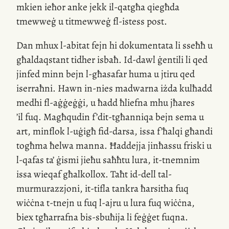
mkien ieħor anke jekk
il-qatgħa
qiegħda
tmewweġ u titmewweġ
fl-istess
post.
Dan mhux
l-abitat
fejn hi dokumentata li sseħħ u
għaldaqstant tidher isbaħ.
Id-dawl
ġentili li qed
jinfed minn bejn
l-għasafar
huma u jtiru qed
iserraħni. Hawn
in-nies
madwarna iżda kulħadd
medhi
fl-aġġeġġi
, u ħadd ħliefna mhu jħares
’il fuq. Magħqudin f’
dit-tgħanniqa
bejn sema u
art, minflok
l-uġigħ
fid-darsa, issa f’ħalqi għandi
togħma ħelwa manna. Ħaddejja jinħassu friski u
l-qafas
ta’ ġismi jieħu saħħtu lura,
it-tnemnim
issa wieqaf għalkollox. Taħt
id-dell
tal-
murmurazzjoni,
it-tifla
tankra ħarsitha fuq
wiċċna
t-tnejn
u fuq
l-ajru
u lura fuq wiċċna,
biex tgħarrafna
bis-sbuħija
li feġġet fuqna.