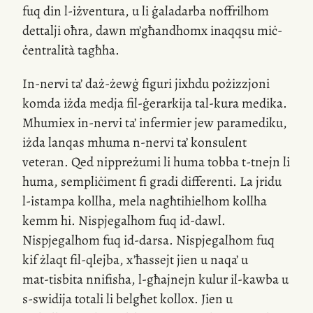
fuq din
l-iżventura
, u li ġaladarba noffrilhom
dettalji oħra, dawn m’għandhomx inaqqsu miċ-
ċentralità tagħha.
In-nervi
ta’
daż-żewġ
figuri jixhdu pożizzjoni
komda iżda medja
fil-ġerarkija
tal-kura medika.
Mhumiex
in-nervi
ta’ infermier jew paramediku,
iżda lanqas mhuma
n-nervi
ta’ konsulent
veteran. Qed nippreżumi li huma tobba
t-tnejn
li
huma, sempliċiment fi gradi differenti. La jridu
l-istampa
kollha, mela nagħtihielhom kollha
kemm hi. Nispjegalhom fuq
id-dawl
.
Nispjegalhom fuq
id-darsa
. Nispjegalhom fuq
kif żlaqt
fil-qlejba
,
x’ħassejt
jien u naqa’ u
mat-tisbita
nnifisha,
l-għajnejn
kulur
il-kawba
u
s-swidija
totali li belgħet kollox. Jien u