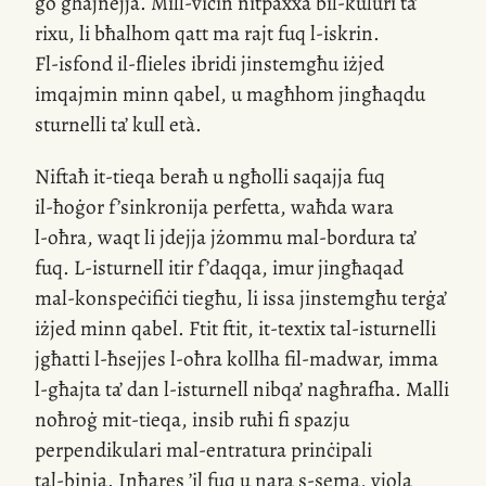
ġo għajnejja.
Mill-viċin
nitpaxxa
bil-kuluri
ta’
rixu, li bħalhom qatt ma rajt fuq
l-iskrin
.
Fl-isfond
il-flieles ibridi jinstemgħu iżjed
imqajmin minn qabel, u magħhom jingħaqdu
sturnelli ta’ kull età.
Niftaħ
it-tieqa
beraħ u ngħolli saqajja fuq
il-ħoġor
f’sinkronija perfetta, waħda wara
l-oħra
, waqt li jdejja jżommu
mal-bordura
ta’
fuq.
L-isturnell
itir f’daqqa, imur jingħaqad
mal-konspeċifiċi
tiegħu, li issa jinstemgħu terġa’
iżjed minn qabel. Ftit ftit,
it-textix
tal-isturnelli
jgħatti
l-ħsejjes
l-oħra kollha
fil-madwar
, imma
l-għajta
ta’ dan
l-isturnell
nibqa’ nagħrafha. Malli
noħroġ
mit-tieqa
, insib ruħi fi spazju
perpendikulari
mal-entratura
prinċipali
tal-binja
. Inħares ’il fuq u nara
s-sema
, vjola