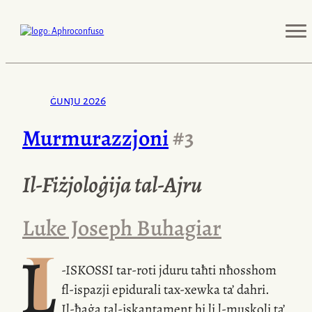
ġunju 2026
Murmurazzjoni
#3
Il-Fiżjoloġija
tal-Ajru
Luke Joseph Buhagiar
L
-ISKOSSI
tar-roti
jduru taħti nħosshom
fl-ispazji
epidurali
tax-xewka
ta’ dahri.
Il-ħaġa
tal-iskantament hi li
l-muskoli
ta’