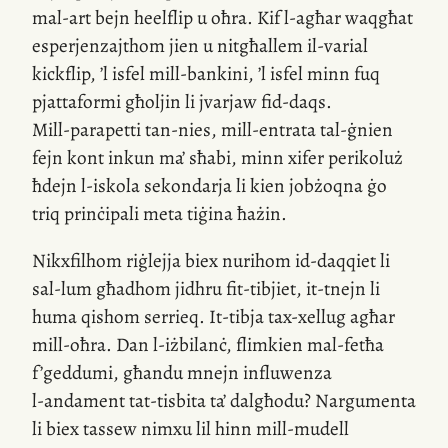
mal-art
bejn heelflip u oħra. Kif
l-agħar
waqgħat
esperjenzajthom jien u nitgħallem
il-varial
kickflip, ’l isfel
mill-bankini
, ’l isfel minn fuq
pjattaformi għoljin li jvarjaw
fid-daqs
.
Mill-parapetti
tan-nies,
mill-entrata
tal-ġnien
fejn kont inkun ma’ sħabi, minn xifer perikoluż
ħdejn
l-iskola
sekondarja li kien jobżoqna ġo
triq prinċipali meta tiġina ħażin.
Nikxfilhom riġlejja biex nurihom
id-daqqiet
li
sal-lum
għadhom jidhru
fit-tibjiet
,
it-tnejn
li
huma qishom serrieq.
It-tibja
tax-xellug agħar
mill-oħra
. Dan
l-iżbilanċ
, flimkien
mal-fetħa
f’geddumi, għandu mnejn influwenza
l-andament
tat-tisbita ta’ dalgħodu? Nargumenta
li biex tassew nimxu lil hinn
mill-mudell