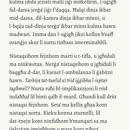
kulma jibda jeżisti malli jiġi mitkellem,
l-uġigħ
fid-darsa jerġa’ jiġi f’daqqa. Ħalqi dinja ikbar
mid-darsa
,
dil-kamra
dinja ikbar minni, u
l-bqija
tad-dinja terġa’ ikbar minn kulma hawn
madwari. Imma dan
l-uġigħ
jiksi kollox b’saff
oranġjo skur li surtu tinħass interminabbli.
Nistaqsihom fejnhom marti u
t-tifla
, u jgħiduli
ma ninkwetax. Nerġa’ nistaqsihom u jgħiduli li
baqgħu
d-dar
, li kienet
l-ambulanza
li ġabitni
hawn.
Tarbija
tat-twelid
xi trid iġġibha
l-isptar
tagħmel!?
Nurta ruħi
bl-implikazzjoni
li rrid
indaħħal lil binti qalb
il-mard
. Għandi kull dritt
nistaqsi fejnhom. Seta’ ma kellix għax kont
nistaqsi xorta. Kieku konna sturnelli, lil
dat-tnejn
kont ninfidhom b’munqari sa ma
jiskużaw irwieħhom u wara kont nibqa’