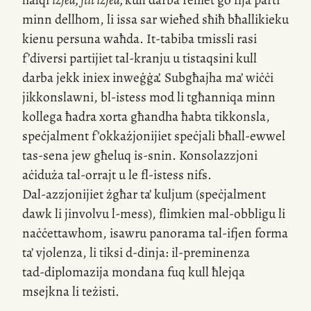
minn dellhom, li issa sar wieħed sħiħ bħallikieku
kienu persuna waħda.
It-tabiba
tmissli rasi
f’diversi partijiet
tal-kranju
u tistaqsini kull
darba jekk iniex inweġġa’
.
Subgħajha ma’ wiċċi
jikkonslawni,
bl-istess
mod li tgħanniqa minn
kollega ħadra xorta għandha ħabta tikkonsla,
speċjalment f’okkażjonijiet speċjali bħall-ewwel
tas-sena
jew għeluq
is-snin
. Konsolazzjoni
aċiduża
tal-orrajt
u le
fl-istess
nifs.
Dal-azzjonijiet
żgħar ta’ kuljum (speċjalment
dawk li jinvolvu
l-mess)
, flimkien
mal-obbligu
li
naċċettawhom, isawru panorama
tal-ifjen
forma
ta’ vjolenza, li tiksi
d-dinja:
il-preminenza
tad-diplomazija
mondana fuq kull ħlejqa
msejkna li teżisti.