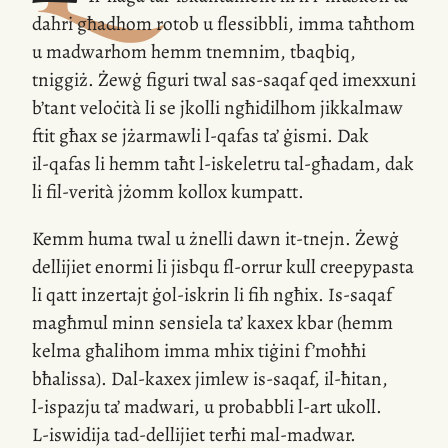
dahri għadhom rotob u flessibbli, imma taħthom
u madwarhom hemm tnemnim, tbaqbiq,
tniggiż. Żewġ figuri twal
sas-saqaf
qed imexxuni
b’tant veloċità li se jkolli ngħidilhom jikkalmaw
ftit għax se jżarmawli
l-qafas
ta’ ġismi. Dak
il-qafas
li hemm taħt
l-iskeletru
tal-għadam, dak
li
fil-verità
jżomm kollox kumpatt.
Kemm huma twal u żnelli dawn
it-tnejn
. Żewġ
dellijiet enormi li jisbqu
fl-orrur
kull creepypasta
li qatt inzertajt
ġol-iskrin
li fih ngħix.
Is-saqaf
magħmul minn sensiela ta’ kaxex kbar (hemm
kelma għalihom imma mhix tiġini f’moħħi
bħalissa).
Dal-kaxex
jimlew
is-saqaf
,
il-ħitan
,
l-ispazju
ta’ madwari, u probabbli
l-art
ukoll.
L-iswidija
tad-dellijiet terħi
mal-madwar
.