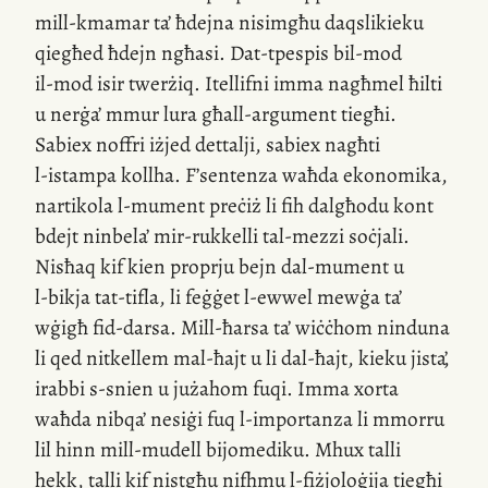
mill-kmamar
ta’ ħdejna nisimgħu daqslikieku
qiegħed ħdejn ngħasi.
Dat-tpespis
bil-mod
il-mod
isir twerżiq. Itellifni imma nagħmel ħilti
u nerġa’ mmur lura għall-argument tiegħi.
Sabiex noffri iżjed dettalji, sabiex nagħti
l-istampa
kollha. F’sentenza waħda ekonomika,
nartikola
l-mument
preċiż li fih dalgħodu kont
bdejt ninbela’
mir-rukkelli
tal-mezzi soċjali.
Nisħaq kif kien proprju bejn
dal-mument
u
l-bikja
tat-tifla, li feġġet
l-ewwel
mewġa ta’
wġigħ
fid-darsa
.
Mill-ħarsa
ta’ wiċċhom ninduna
li qed nitkellem
mal-ħajt
u li
dal-ħajt
, kieku jista’
,
irabbi
s-snien
u jużahom fuqi. Imma xorta
waħda nibqa’ nesiġi fuq
l-importanza
li mmorru
lil hinn
mill-mudell
bijomediku. Mhux talli
hekk, talli kif nistgħu nifhmu
l-fiżjoloġija
tiegħi