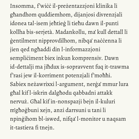
Insomma, f’wiċċ
il-preżentazzjoni
klinika li
għandhom quddiemhom, dijanjosi divrenzjali
idonea
tal-isem
jeħtieġ li tieħu dawn
il-punti
kollha
bis-serjetà
. Madankollu, ma’ kull dettall li
ġentilment nipprovdilhom, nibqa’ naċċenna li
jien qed ngħaddi din
l-informazzjoni
sempliċiment biex inkun komprensiv. Dawn
id-dettalji
ma jiħdux
is-sopravvent
fuq
it-trawma
f’rasi jew
il-korriment
potenzjali f’moħħi.
Sabiex neżawrixxi
l-argument
, nerġa’ mmur lura
għal kif
l-iskrin
dalgħodu qabbadni attakk
nervuż. Għal kif
in-nonspazji
bejn
il-kuluri
m’għoġbuni xejn, anzi darrsuni u tani li
npinġihom
bl-iswed
, nifqa’
l-monitor
u naqsam
it-tastiera
fi tnejn.