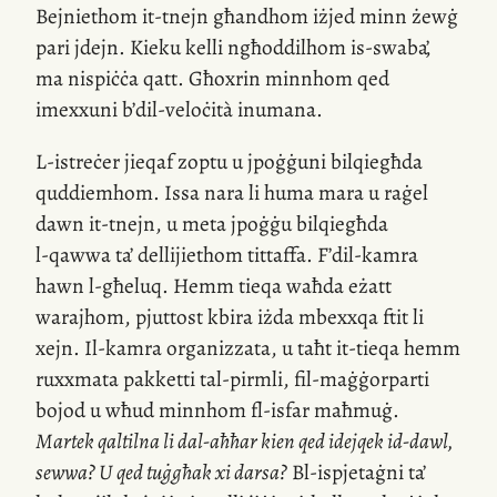
Bejniethom
it-tnejn
għandhom iżjed minn żewġ
pari jdejn. Kieku kelli ngħoddilhom
is-swaba
,
’
ma nispiċċa qatt. Għoxrin minnhom qed
imexxuni b’
dil-veloċità
inumana.
L-istreċer
jieqaf zoptu u jpoġġuni bilqiegħda
quddiemhom. Issa nara li huma mara u raġel
dawn
it-tnejn
, u meta jpoġġu bilqiegħda
l-qawwa
ta’ dellijiethom tittaffa. F’
dil-kamra
hawn
l-għeluq
. Hemm tieqa waħda eżatt
warajhom, pjuttost kbira iżda mbexxqa ftit li
xejn.
Il-kamra
organizzata, u taħt
it-tieqa
hemm
ruxxmata pakketti
tal-pirmli
,
fil-maġġorparti
bojod u wħud minnhom
fl-isfar
maħmuġ.
Martek qaltilna li
dal-aħħar
kien qed idejqek
id-dawl
,
sewwa? U qed tuġgħak xi darsa?
Bl-ispjetaġni
ta’