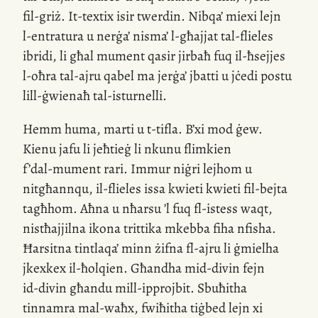
fil-griż
.
It-textix
isir twerdin. Nibqa’ miexi lejn
l-entratura
u nerġa’ nisma’
l-għajjat
tal-flieles
ibridi, li għal mument qasir jirbaħ fuq
il-ħsejjes
l-oħra
tal-ajru
qabel ma jerġa’ jbatti u jċedi postu
lill-ġwienaħ
tal-isturnelli.
Hemm huma, marti u
t-tifla
. B’xi mod ġew.
Kienu jafu li jeħtieġ li nkunu flimkien
f’
dal-mument
rari. Immur niġri lejhom u
nitgħannqu,
il-flieles
issa kwieti kwieti
fil-bejta
tagħhom. Aħna u nħarsu ’l fuq
fl-istess
waqt,
nistħajjilna ikona trittika mkebba fiha nfisha.
Ħarsitna tintlaqa’ minn żifna
fl-ajru
li ġmielha
jkexkex
il-ħolqien
. Għandha
mid-divin
fejn
id-divin
għandu
mill-ipprojbit
. Sbuħitha
tinnamra
mal-waħx
, fwiħitha tiġbed lejn xi