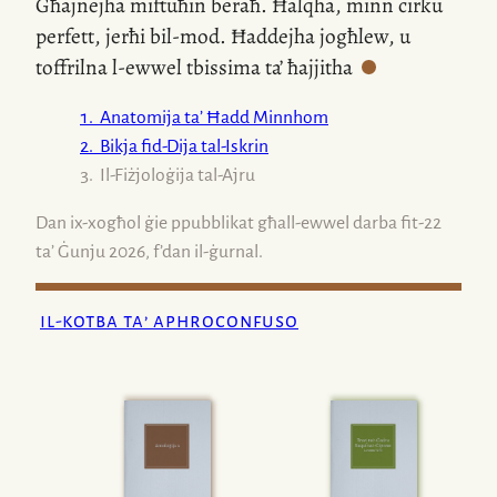
Għajnejha miftuħin beraħ. Ħalqha, minn ċirku
perfett, jerħi
bil-mod
. Ħaddejha jogħlew, u
toffrilna
l-ewwel
tbissima ta’
ħajjitha
.
1.
Anatomija ta’ Ħadd Minnhom
2.
Bikja
fid-Dija
tal-Iskrin
3.
Il-Fiżjoloġija
tal-Ajru
Dan
ix-xogħol
ġie ppubblikat għall-ewwel darba
fit-22
ta’ Ġunju 2026, f’dan
il-ġurnal
.
il-kotba ta’ aphroconfuso