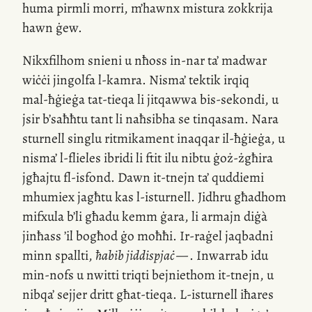
huma pirmli morri, m’hawnx mistura zokkrija
hawn ġew.
Nikxfilhom snieni u nħoss
in-nar
ta’ madwar
wiċċi jingolfa
l-kamra
. Nisma’ tektik irqiq
mal-ħġieġa
tat-tieqa li jitqawwa
bis-sekondi
, u
jsir b’saħħtu tant li naħsibha se tinqasam. Nara
sturnell singlu ritmikament inaqqar
il-ħġieġa
, u
nisma’
l-flieles
ibridi li ftit ilu nibtu ġoż-żgħira
jgħajtu
fl-isfond
. Dawn
it-tnejn
ta’ quddiemi
mhumiex jagħtu kas
l-isturnell
. Jidhru għadhom
mifxula b’li għadu kemm ġara, li armajn diġà
jinħass ’il bogħod ġo moħħi.
Ir-raġel
jaqbadni
minn spallti,
ħabib jiddispjaċ —
. Inwarrab idu
min-nofs
u nwitti triqti bejniethom
it-tnejn
, u
nibqa’ sejjer dritt għat-tieqa.
L-isturnell
iħares