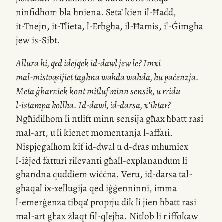
ninfidhom bla ħniena. Seta’ kien
il-Ħadd
,
it-Tnejn
,
it-Tlieta
,
l-Erbgħa
,
il-Ħamis
,
il-Ġimgħa
jew
is-Sibt
.
Allura ħi, qed idejqek
id-dawl
jew le? Imxi
mal-mistoqsijiet
tagħna waħda waħda, ħu paċenzja.
Meta ġbarniek kont mitluf minn sensik, u rridu
l-istampa
kollha.
Id-dawl
,
id-darsa
,
x’iktar
?
Ngħidilhom li ntlift minn sensija għax ħbatt rasi
mal-art
, u li kienet momentanja
l-affari
.
Nispjegalhom kif
id-dwal
u
d-dras
mhumiex
l-iżjed
fatturi rilevanti għall-explanandum li
għandna quddiem wiċċna. Veru,
id-darsa
tal-
għaqal
ix-xellugija
qed iġġenninni, imma
l-emerġenza
tibqa’ proprju dik li jien ħbatt rasi
mal-art
għax żlaqt
fil-qlejba
. Nitlob li niffokaw