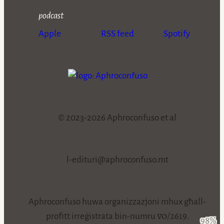
podcast
Apple
RSS feed
Spotify
© 2023-2026 Aphroconfuso et al
l-edituri@aphroconfuso.mt
Aphroconfuso huwa organizzazjoni mhux għall-
vo/2619
profitt irreġistrata bin-numru
.
98%