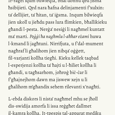
Ir-raġel
iqum bilwieqfa, bħal donnu qed jisma’
ħsibijieti. Qed nara ħafna delinjamenti f’xulxin:
ta’ dellijiet, ta’ ħitan, ta’ iġsma. Inqum bilwieqfa
jien ukoll u jieħdu pass lura flimkien, bħallikieku
għandi
l-pesta
. Nerġa’ nesiġi li nagħmel kuntatt
ma’ marti.
Poġġi ħa nagħmlu
l-aħħar
eżami
huwa
l-kmand
li jagħtuni. Nirrifjuta, u f’
dal-mument
nagħraf li għalihom jien nibqa’ oġġett,
fil-varjanti
kollha tiegħi. Kieku kellek taqbad
l-esperjenzi
kollha ta’ ħajti u
l-ħiliet
kollha li
għandi, u tagħsarhom, joħroġ biċ-ċar li
f’għajnejhom dawn ma jiswew xejn u li
għalihom m’għandix sehem rilevanti
x’nagħti
.
L-ebda
diskors li nista’ nagħmel mhu se jħoll
dis-swidija
amorfa li issa reġgħet dallmet
il-kamra
kollha.
It-tpespis
tal-apparat mediku