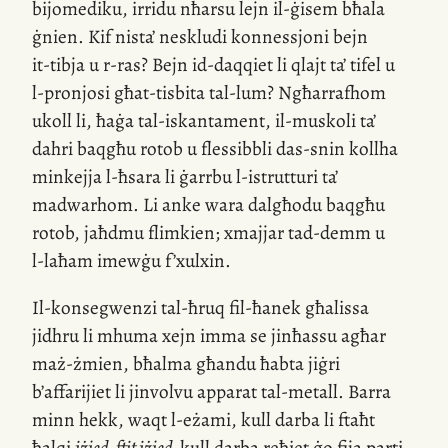
bijomediku, irridu nħarsu lejn
il-ġisem
bħala
ġnien. Kif nista’ neskludi konnessjoni bejn
it-tibja
u
r-ras
? Bejn
id-daqqiet
li qlajt ta’ tifel u
l-pronjosi
għat-tisbita
tal-lum
? Ngħarrafhom
ukoll li, ħaġa
tal-iskantament
,
il-muskoli
ta’
dahri baqgħu rotob u flessibbli
das-snin
kollha
minkejja
l-ħsara
li ġarrbu
l-istrutturi
ta’
madwarhom. Li anke wara dalgħodu baqgħu
rotob, jaħdmu flimkien; xmajjar
tad-demm
u
l-laħam
imewġu f’xulxin.
Il-konsegwenzi
tal-ħruq
fil-ħanek
għalissa
jidhru li mhuma xejn imma se jinħassu agħar
maż-żmien
, bħalma għandu ħabta jiġri
b’affarijiet li jinvolvu apparat
tal-metall
. Barra
minn hekk, waqt
l-eżami
, kull darba li ftaħt
ħalqi
iżjed, ftit iżjed,
kull darba reħiet ġo fija parti