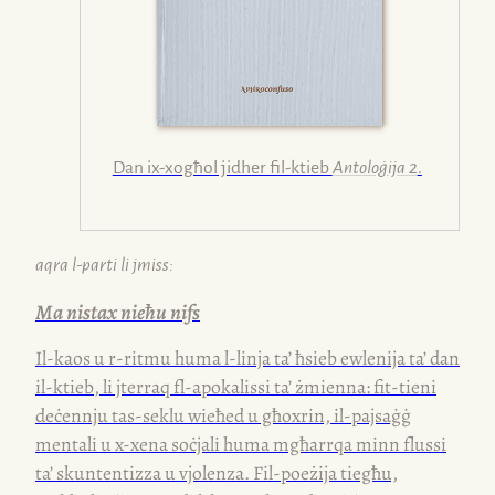
Dan ix-xogħol jidher fil-ktieb
Antoloġija 2
.
aqra
l-parti
li jmiss:
Ma nistax nieħu nifs
Il-kaos u
r-ritmu
huma
l-linja
ta’ ħsieb ewlenija ta’ dan
il-ktieb
, li jterraq
fl-apokalissi
ta’ żmienna:
fit-tieni
deċennju
tas-seklu
wieħed u għoxrin,
il-pajsaġġ
mentali u
x-xena
soċjali huma mgħarrqa minn flussi
ta’ skuntentizza u vjolenza.
Fil-poeżija
tiegħu,