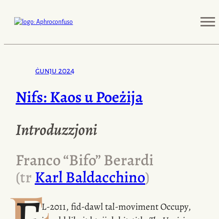
ġunju 2024
Nifs: Kaos u Poeżija
Introduzzjoni
Franco “Bifo” Berardi
(tr
Karl Baldacchino
)
L-2011
,
fid-dawl
tal-moviment Occupy,