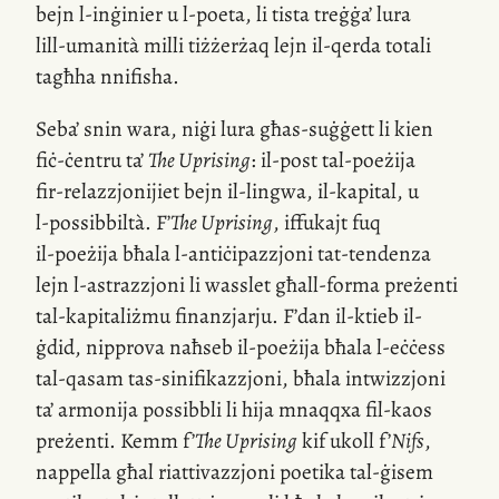
bejn
l-inġinier
u
l-poeta
, li tista treġġa’ lura
lill-umanità
milli tiżżerżaq lejn
il-qerda
totali
tagħha nnifisha.
Seba’ snin wara, niġi lura għas-suġġett li kien
fiċ-ċentru ta’
The Uprising
:
il-post
tal-poeżija
fir-relazzjonijiet
bejn
il-lingwa
,
il-kapital
, u
l-possibbiltà
. F’
The Uprising
, iffukajt fuq
il-poeżija
bħala
l-antiċipazzjoni
tat-tendenza
lejn
l-astrazzjoni
li wasslet għall-forma preżenti
tal-kapitaliżmu
finanzjarju. F’dan
il-ktieb
il-
ġdid, nipprova naħseb
il-poeżija
bħala
l-eċċess
tal-qasam
tas-sinifikazzjoni
, bħala intwizzjoni
ta’ armonija possibbli li hija mnaqqxa
fil-kaos
preżenti. Kemm f’
The Uprising
kif ukoll f’
Nifs
,
nappella għal riattivazzjoni poetika
tal-ġisem