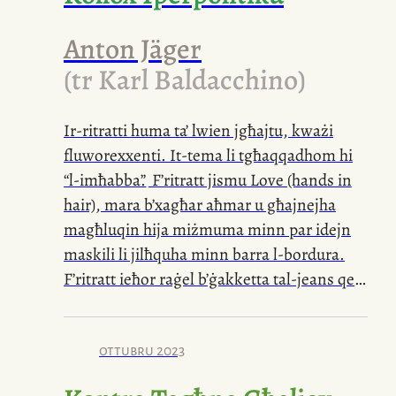
Anton Jäger
(tr Karl Baldacchino)
Ir-ritratti huma ta’ lwien jgħajtu, kważi
fluworexxenti.
It-tema
li tgħaqqadhom hi
“
l-imħabba
”
.
F’ritratt jismu Love (hands in
hair), mara b’xagħar aħmar u għajnejha
magħluqin hija miżmuma minn par idejn
maskili li jilħquha minn barra
l-bordura
.
F’ritratt ieħor raġel b’ġakketta
tal-jeans
qed
jiżfen waħdu, kważi qed ilaħħaq għal id
fil-qrib
. F’Love (hands praying), mara
b’għajnejha magħluqin torbot idejha f’nofs
ottubru 2023
folla clubbers. Bħallikieku f’ritwal sekulari,