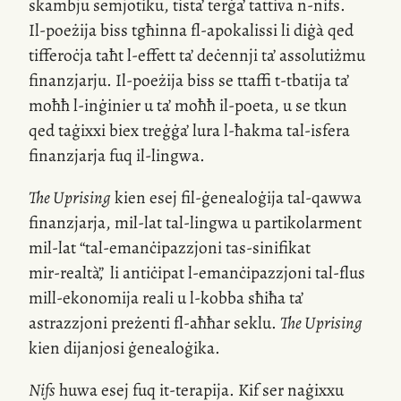
skambju semjotiku, tista’ terġa’ tattiva
n-nifs
.
Il-poeżija
biss tgħinna
fl-apokalissi
li diġà qed
tifferoċja taħt
l-effett
ta’ deċennji ta’ assolutiżmu
finanzjarju.
Il-poeżija
biss se ttaffi
t-tbatija
ta’
moħħ
l-inġinier
u ta’ moħħ
il-poeta
, u se tkun
qed taġixxi biex treġġa’ lura
l-ħakma
tal-isfera
finanzjarja fuq
il-lingwa
.
The Uprising
kien esej
fil-ġenealoġija
tal-qawwa
finanzjarja,
mil-lat
tal-lingwa u partikolarment
mil-lat
“
tal-emanċipazzjoni
tas-sinifikat
mir-realtà
”
,
li antiċipat
l-emanċipazzjoni
tal-flus
mill-ekonomija
reali u
l-kobba
sħiħa ta’
astrazzjoni preżenti
fl-aħħar
seklu.
The Uprising
kien dijanjosi ġenealoġika.
Nifs
huwa esej fuq
it-terapija
. Kif ser naġixxu