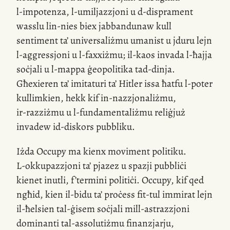
l-impotenza
,
l-umiljazzjoni
u
d-disprament
wasslu
lin-nies
biex jabbandunaw kull
sentiment ta’ universaliżmu umanist u jduru lejn
l-aggressjoni
u
l-faxxiżmu;
il-kaos invada
l-ħajja
soċjali u
l-mappa
ġeopolitika
tad-dinja
.
Għexieren ta’ imitaturi ta’ Hitler issa ħatfu
l-poter
kullimkien, hekk kif
in-nazzjonaliżmu
,
ir-razziżmu
u
l-fundamentaliżmu
reliġjuż
invadew
id-diskors
pubbliku.
Iżda Occupy ma kienx moviment politiku.
L-okkupazzjoni
ta’ pjazez u spazji pubbliċi
kienet inutli, f’termini politiċi. Occupy, kif qed
ngħid, kien
il-bidu
ta’ proċess
fit-tul
immirat lejn
il-ħelsien
tal-ġisem soċjali
mill-astrazzjoni
dominanti
tal-assolutiżmu
finanzjarju,