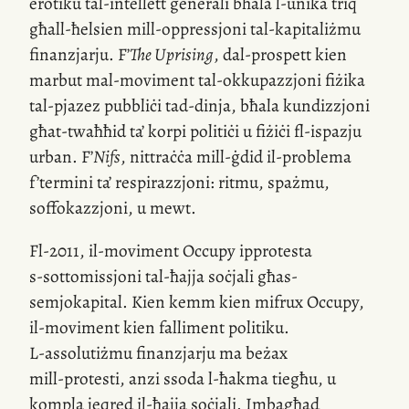
erotiku
tal-intellett
ġenerali bħala
l-unika
triq
għall-ħelsien
mill-oppressjoni
tal-kapitaliżmu
finanzjarju. F’
The Uprising
,
dal-prospett
kien
marbut
mal-moviment
tal-okkupazzjoni fiżika
tal-pjazez
pubbliċi
tad-dinja
, bħala kundizzjoni
għat-twaħħid ta’ korpi politiċi u fiżiċi
fl-ispazju
urban. F’
Nifs
, nittraċċa
mill-ġdid
il-problema
f’termini ta’ respirazzjoni: ritmu, spażmu,
soffokazzjoni, u mewt.
Fl-2011
,
il-moviment
Occupy ipprotesta
s-sottomissjoni
tal-ħajja soċjali għas-
semjokapital. Kien kemm kien mifrux Occupy,
il-moviment
kien falliment politiku.
L-assolutiżmu
finanzjarju ma beżax
mill-protesti
, anzi ssoda
l-ħakma
tiegħu, u
kompla jeqred
il-ħajja
soċjali. Imbagħad