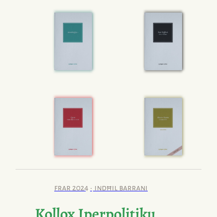
frar 2024
indħil barrani
Kollox Iperpolitiku