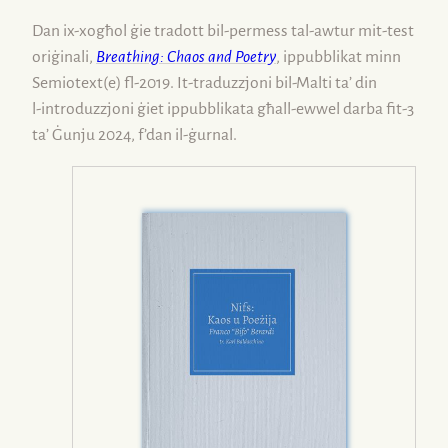
Dan
ix-xogħol
ġie tradott
bil-permess
tal-awtur
mit-test
oriġinali,
Breathing: Chaos and Poetry
, ippubblikat minn
Semiotext(e)
fl-2019
.
It-traduzzjoni
bil-Malti ta’ din
l-introduzzjoni
ġiet ippubblikata għall-ewwel darba
fit-3
ta’ Ġunju 2024, f’dan
il-ġurnal
.