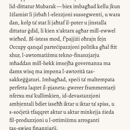
lid-dittatur
Mubarak — biex imbagħad kellu jkun
Iżlamist li jirbaħ
l-elezzjoni
sussegwenti, u wara
dan, kolp ta’ stat li jaħtaf
il-poter
u jinstalla
dittatur ġdid, li kien
x’aktarx
agħar
mill-ewwel
wieħed.
Bl-istess
mod, f’pajjiżi oħrajn fejn
Occupy qanqal parteċipazzjoni politika għal ftit
xhur,
l-awtomatiżmu
tekno-finanzjarju
mħaddan
mill-hekk
imsejħa governanza ma
damx wisq ma impona
l-awtorità
tas-
sakkeġġaturi. Imbagħad, speċi ta’ maltempata
perfetta laqtet
il-pjaneta:
gwerer frammentarji
nferxu ma’ kullimkien,
id-devastazzjoni
ambjentali bdiet isseħħ iktar u iktar ta’ spiss, u
s-soċjetà
tfaqqret aktar u aktar minkejja żieda
fil-produzzjoni
u
l-ottimiżmu
arroganti
tas-swieq
finanzjarji.