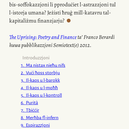
bis-soffokazzjoni
li pproduċiet
l-astrazzjoni
tul
l-istorja
umana? Jeżisti ħruġ
mill-katavru
tal-
kapitaliżmu finanzjarju?
.
The Uprising: Poetry and Finance
ta’ Franco Berardi
huwa pubblikazzjoni Semiotext(e) 2012.
Introduzzjoni
1.
Ma nistax nieħu nifs
2.
Vuċi ħoss storbju
3.
Il-kaos u
l-barokk
4.
Il-kaos u
l-moħħ
5.
Il-kaos u
l-kontroll
6.
Purità
7.
Tbiċċir
8.
Merħba
fl-infern
9.
Espirazzjoni