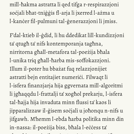
mill-ħakma
astratta li qed tifga
r-respirazzjoni
soċjali bħat-tniġġis
fl-arja
li jxerred
l-ażma
u
l-kanċer
fil-pulmuni
tal-ġenerazzjoni
li jmiss.
F’
dal-ktieb
il-ġdid, li hu ddedikat
lill-kundizzjoni
ta’ qtugħ ta’ nifs kontemporanja tagħna,
nirritorna għall-metafora
tal-poeżija
bħala
l-unika
triq għall-ħarba
mis-soffokazzjoni
.
Illum
il-poter
hu bbażat fuq relazzjonijiet
astratti bejn entitajiet numeriċi. Filwaqt li
l-isfera
finanzjarja hija ggvernata
mill-algoritmi
li jgħaqqdu
l-frattalji
ta’ xogħol prekarju,
l-isfera
tal-ħajja hija invaduta minn flussi ta’ kaos li
jipparalizzaw
il-ġisem
soċjali u joħonqu
n-nifs
u
jifgawh. M’hemm
l-ebda
ħarba politika minn din
in-nassa:
il-poeżija biss, bħala
l-eċċess
ta’