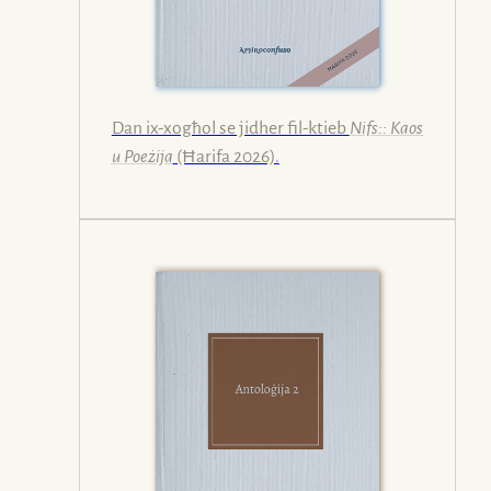
Dan ix-xogħol se jidher fil-ktieb
Nifs:: Kaos
u Poeżija
(Ħarifa 2026).