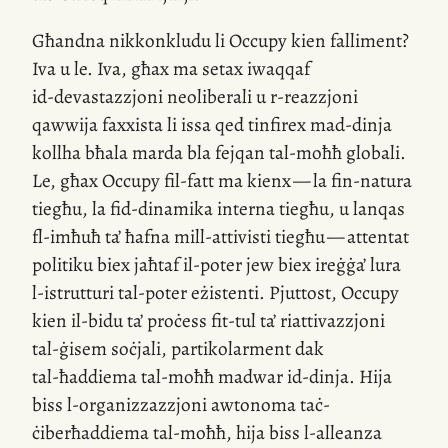
Għandna nikkonkludu li Occupy kien falliment?
Iva u le. Iva, għax ma setax iwaqqaf
id-devastazzjoni
neoliberali u
r-reazzjoni
qawwija faxxista li issa qed tinfirex
mad-dinja
kollha bħala marda bla fejqan
tal-moħħ
globali.
Le, għax Occupy
fil-fatt
ma kienx — la
fin-natura
tiegħu, la
fid-dinamika
interna tiegħu, u lanqas
fl-imħuħ
ta’ ħafna
mill-attivisti
tiegħu — attentat
politiku biex jaħtaf
il-poter
jew biex ireġġa’ lura
l-istrutturi
tal-poter eżistenti. Pjuttost, Occupy
kien
il-bidu
ta’ proċess
fit-tul
ta’ riattivazzjoni
tal-ġisem
soċjali, partikolarment dak
tal-ħaddiema
tal-moħħ madwar
id-dinja
. Hija
biss
l-organizzazzjoni
awtonoma taċ-
ċiberħaddiema
tal-moħħ
, hija biss
l-alleanza