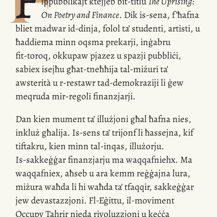
F
ippubblikajt ktejjeb
bit-titlu
The Uprising:
On Poetry and Finance
. Dik
is-sena
, f’ħafna
bliet madwar
id-dinja
, folol ta’ studenti, artisti, u
ħaddiema minn oqsma prekarji, inġabru
fit-toroq
, okkupaw pjazez u spazji pubbliċi,
sabiex isejħu għat-tneħħija
tal-miżuri
ta’
awsterità u
r-restawr
tad-demokraziji li ġew
meqruda
mir-regoli
finanzjarji.
Dan kien mument ta’ illużjoni għal ħafna nies,
inkluż għalija.
Is-sens
ta’ trijonf li ħassejna, kif
tiftakru, kien minn
tal-inqas
, illużorju.
Is-sakkeġġar
finanzjarju ma waqqafniehx. Ma
waqqafniex, aħseb u ara kemm reġġajna lura,
miżura waħda li hi waħda ta’ tfaqqir, sakkeġġar
jew devastazzjoni.
Fl-Eġittu
,
il-moviment
Occupy Tahrir nieda rivoluzzjoni u keċċa