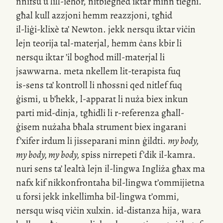
nnifsu u
lill-ieħor
, nitbiegħed iktar minn tiegħi.
għal kull azzjoni hemm reazzjoni, tgħid
il-liġi-klixè
ta’ Newton. jekk nersqu iktar viċin
lejn teorija
tal-materjal
, hemm ċans kbir li
nersqu iktar ’il bogħod
mill-materjal
li
jsawwarna. meta nkellem
lit-terapista
fuq
is-sens
ta’ kontroll li nħossni qed nitlef fuq
ġismi, u b’hekk,
l-apparat
li nuża biex inkun
parti
mid-dinja
, tgħidli li
r-referenza
għall-
ġisem nużaha bħala strument biex ingarani
f’xifer irdum li jisseparani minn ġildti.
my body,
my body, my body,
spiss nirrepeti f’dik
il-kamra
.
nuri sens ta’ lealtà lejn
il-lingwa
Ingliża għax ma
nafx kif nikkonfrontaha
bil-lingwa
t’ommijietna
u forsi jekk inkellimha
bil-lingwa
t’ommi,
nersqu wisq viċin xulxin.
id-distanza
hija, wara