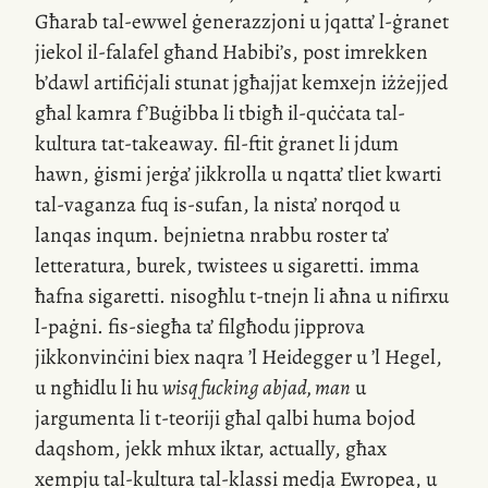
Għarab
tal-ewwel
ġenerazzjoni u jqatta’
l-ġranet
jiekol
il-falafel
għand Habibi’s, post imrekken
b’dawl artifiċjali stunat jgħajjat kemxejn iżżejjed
għal kamra f’Buġibba li tbigħ
il-quċċata
tal-
kultura
tat-takeaway
.
fil-ftit
ġranet li jdum
hawn, ġismi jerġa’ jikkrolla u nqatta’ tliet kwarti
tal-vaganza
fuq
is-sufan
, la nista’ norqod u
lanqas inqum. bejnietna nrabbu roster ta’
letteratura, burek, twistees u sigaretti. imma
ħafna sigaretti. nisogħlu
t-tnejn
li aħna u nifirxu
l-paġni
.
fis-siegħa
ta’ filgħodu jipprova
jikkonvinċini biex naqra ’l Heidegger u ’l Hegel,
u ngħidlu li hu
wisq fucking abjad, man
u
jargumenta li
t-teoriji
għal qalbi huma bojod
daqshom, jekk mhux iktar, actually, għax
xempju
tal-kultura
tal-klassi medja Ewropea, u