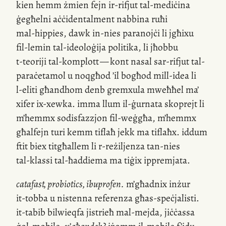
kien hemm żmien fejn
ir-rifjut
tal-mediċina
ġegħelni aċċidentalment nabbina ruħi
mal-hippies
, dawk
in-nies
paranojċi li jgħixu
fil-lemin
tal-ideoloġija politika, li jħobbu
t-teoriji
tal-komplott — kont nasal
sar-rifjut
tal-
paraċetamol u noqgħod ’il bogħod
mill-idea
li
l-eliti
għandhom denb gremxula mweħħel ma’
xifer
ix-xewka
. imma llum
il-ġurnata
skoprejt li
m’hemmx sodisfazzjon
fil-weġgħa
, m’hemmx
għalfejn turi kemm tiflaħ jekk ma tiflaħx. iddum
ftit biex titgħallem li
r-reżiljenza
tan-nies
tal-klassi
tal-ħaddiema ma tiġix ippremjata.
catafast, probiotics, ibuprofen.
m’għadnix inżur
it-tobba
u nistenna referenza għas-speċjalisti.
it-tabib
bilwieqfa jistrieħ
mal-mejda
, jiċċassa