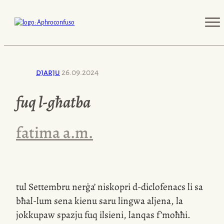
djarju
26.09.2024
fuq
l-għatba
fatima a.m.
tul Settembru nerġa’ niskopri
d-diclofenacs
li sa
bħal-lum sena kienu saru lingwa aljena, la
jokkupaw spazju fuq ilsieni, lanqas f’moħħi.