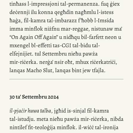
tinħass
l-impressjoni
tal-permanenza. fuq ġiex
deċennji ilu konna qegħdin nagħmlu
l-istess
ħaġa,
fil-kamra
tal-imbarazz f’ħobb
l-Imsida
imma minflok niżfnu
mar-reggae
, nistunaw ma’
“On Again Off Again” u nidħqu
bil-farfett
neon u
mxengel
bl-effetti
tas-CGI
tal-bidu
tal-
elfejnijiet. tul Settembru nieħu pawża
mir-riċerka
. nerġa’ nsir oħt, mhux riċerkatriċi,
lanqas Macho Slut, lanqas bint jew tfajla.
30 ta’ Settembru 2024
il-pjaċir
huwa talba
, jgħid
is-sinjal
fil-kamra
tal-istudju
. meta nieħu pawża
mir-riċerka
, nibda
nintilef
fit-teoloġija
minflok.
il-wiċċ
tal-ironija