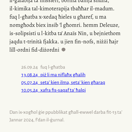
il-galabija
ta’ missieri, borma bamja sħuna,
il-kimika
tal-kimoterapija tbaħħar
il-madum
.
fuq
l-għatba
x-xedaq ħieles u għaref, u ma
nomgħodx biex insib ’l għomri. hemm Deleuze,
is-solipsisti
u
l-kitba
ta’ Anaïs Nin, u bejniethom
jaqdu
t-trinità
fjakka. u jien
fin-nofs
, niżżi ħajr
lill-ordni
fid-diżordni
.
26.09.24
fuq
l-għatba
13.08.24
piż li ma niflaħx għalih
05.07.24
seta’ kien ilma, seta’ kien għaraq
10.05.24
xafra
fis-saqaf
ta’ ħalqi
Dan
ix-xogħol
ġie ppubblikat għall-ewwel darba
fit-13
ta’
Jannar 2024, f’dan
il-ġurnal
.