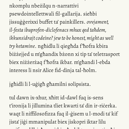
nkomplu nbeżilqu
n-narrattivi
psewdointellettwali
fil-gallarija
. sieħbi
jissuġġerixxi buffet ta’ painkillers.
ovvjament,
il-festa
ibuprofen-diclofenacs mhux qed taħdem,
ikkunsidrajt codeine? jew to be honest, might as well
try ketamine
. ngħidlu li qiegħda f’ħofra kbira
biżżejjed u m’għandix bżonn xi tip ta’ teletrasport
biex niżżerżaq f’ħofra ikbar. m’għandi
l-ebda
interess li nsir Alice
fid-dinja
tal-ħolm.
jgħidli li
l-uġigħ
għamilni solipsista.
tul dawn
ix-xhur
, xħitt
id-dawl
fuq
is-sens
t’ironija li jillumina tliet kwarti ta’ din
ir-riċerka
.
waqt li niffilosofizza fuq
il-ġisem
u
l-modi
ta’ kif
jista’ jiġi mmanipulat biex jiskopri iktar lilu