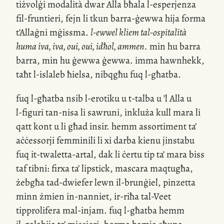
tiżvolġi modalità dwar Alla bħala
l-esperjenza
fil-fruntieri, fejn li tkun barra-ġewwa hija forma
t’Allaġni
mġissma.
l-ewwel
kliem
tal-ospitalità
huma iva, iva, oui, oui, idħol, ammen.
min hu barra
barra, min hu ġewwa ġewwa. imma hawnhekk,
taħt
l-islaleb
ħielsa, nibqgħu fuq
l-għatba
.
fuq
l-għatba
nsib
l-erotiku
u
t-talba
u ’l Alla u
l-figuri
tan-nisa li sawruni, inkluża kull mara li
qatt kont u li għad insir. hemm assortiment ta’
aċċessorji femminili li xi darba kienu jinstabu
fuq
it-twaletta-artal
, dak li ċertu tip ta’ mara biss
taf tibni: firxa ta’ lipstick, mascara maqtugħa,
żebgħa
tad-dwiefer
lewn
il-brunġiel
, pinzetta
minn żmien
in-nanniet
,
ir-riħa
tal-Veet
tipprolifera
mal-injam
. fuq
l-għatba
hemm