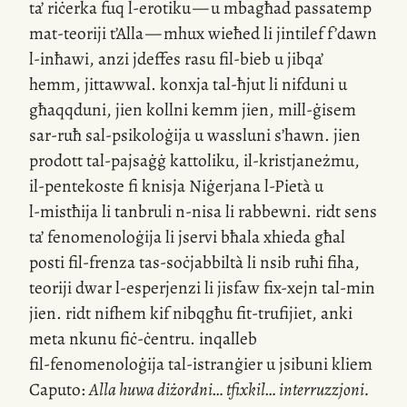
ta’ riċerka fuq
l-erotiku
— u mbagħad passatemp
mat-teoriji
t’Alla — mhux wieħed li jintilef f’dawn
l-inħawi
, anzi jdeffes rasu
fil-bieb
u jibqa’
hemm, jittawwal. konxja
tal-ħjut
li nifduni u
għaqqduni, jien kollni kemm jien,
mill-ġisem
sar-ruħ
sal-psikoloġija
u wassluni
s’hawn
. jien
prodott
tal-pajsaġġ
kattoliku,
il-kristjaneżmu
,
il-pentekoste
fi knisja Niġerjana
l-Pietà
u
l-mistħija
li tanbruli
n-nisa
li rabbewni. ridt sens
ta’ fenomenoloġija li jservi bħala xhieda għal
posti
fil-frenza
tas-soċjabbiltà li nsib ruħi fiha,
teoriji dwar
l-esperjenzi
li jisfaw
fix-xejn
tal-min
jien. ridt nifhem kif nibqgħu
fit-trufijiet
, anki
meta nkunu fiċ-ċentru. inqalleb
fil-fenomenoloġija
tal-istranġier u jsibuni kliem
Caputo:
Alla huwa diżordni… tfixkil… interruzzjoni.