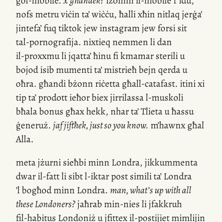
ġol-mobile
.
x’għandek
?
iżomm
il-mobile
f’idu,
nofs metru viċin ta’ wiċċu, ħalli xħin nitlaq jerġa’
jintefa’ fuq tiktok jew instagram jew forsi sit
tal-pornografija
. nixtieq nemmen li dan
il-proxxmu
li jqatta’ ħinu fi kmamar sterili u
bojod isib mumenti ta’ mistrieħ bejn qerda u
oħra. għandi bżonn riċetta għall-catafast. itini xi
tip ta’ prodott ieħor biex jirrilassa
l-muskoli
bħala bonus għax hekk, nhar ta’ Tlieta u ħassu
ġeneruż.
jaf jiftħek, just so you know.
m’hawnx għal
Alla.
meta jżurni sieħbi minn Londra, jikkummenta
dwar
il-fatt
li sibt
l-iktar
post simili ta’ Londra
’l bogħod minn Londra.
man,
what’s
up with all
these Londoners?
jaħrab
min-nies
li jfakkruh
fil-habitus
Londoniż u jfittex
il-postijiet
mimlijin