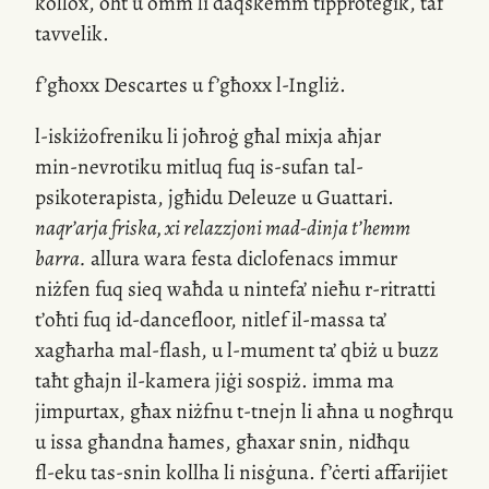
kollox, oħt u omm li daqskemm tipproteġik, taf
tavvelik.
f’għoxx Descartes u f’għoxx
l-Ingliż
.
l-iskiżofreniku
li joħroġ għal mixja aħjar
min-nevrotiku
mitluq fuq
is-sufan
tal-
psikoterapista, jgħidu Deleuze u Guattari.
naqr’arja
friska, xi relazzjoni
mad-dinja
t’hemm
barra.
allura wara festa diclofenacs immur
niżfen fuq sieq waħda u nintefa’ nieħu
r-ritratti
t’oħti fuq
id-dancefloor
, nitlef
il-massa
ta’
xagħarha
mal-flash
, u
l-mument
ta’ qbiż u buzz
taħt għajn
il-kamera
jiġi sospiż. imma ma
jimpurtax, għax niżfnu
t-tnejn
li aħna u nogħrqu
u issa għandna ħames, għaxar snin, nidħqu
fl-eku
tas-snin kollha li nisġuna. f’ċerti affarijiet