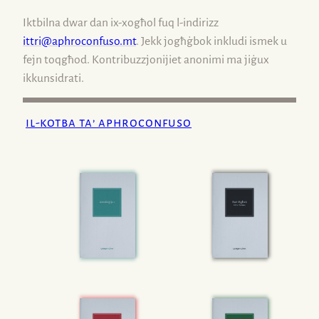
Iktbilna dwar dan ix-xogħol fuq
l-indirizz
ittri@aphroconfuso.mt
. Jekk jogħġbok inkludi ismek u
fejn toqgħod. Kontribuzzjonijiet anonimi ma jiġux
ikkunsidrati.
il-kotba ta’ aphroconfuso