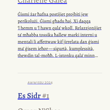
Ġismi żar ħafna postijiet projbiti jew
perikolużi. Ġismi għadu ħaj. Xi daqqa
’l hemm u ’l hawn qala’ wkoll. Relazzjonijiet
ta’ mħabba tossika ħallew marki interni u
mentali li affettwaw kif jirrelata dan ġismi
ma’ ġisem ieħor — sigurtà, kumplessità,
thewdin
tal-moħħ
.
L-istonku
qala’ minn
ġewwa u minn barra. Inpoġġi idi fuqu,
hekk, biex inżiegħel
l-uġigħ
ta’ dan
l-għar
— mudlam b’xaqq ta’ dawl — b’daħla
ċkejkna ta’ tama għal ġenna mingħajr
awwissu 2024
erwieħ — imma għal futur li nemmen li ħa
Es Sidr
#1
jkun ta’ iktar mistrieħ.
Il-kumpless
ta’ kull
ġisem, kemm tiegħi u kemm tiegħek, saru