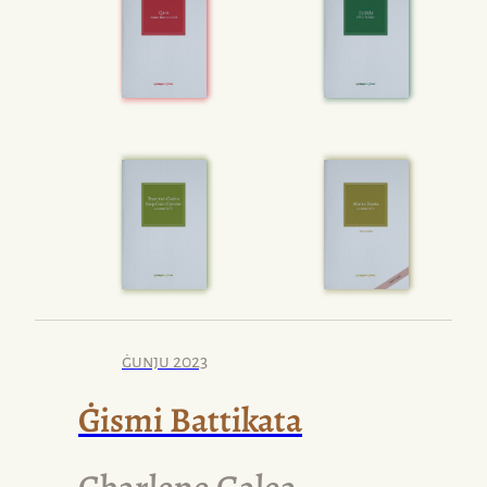
ġunju 2023
Ġismi Battikata
Charlene Galea