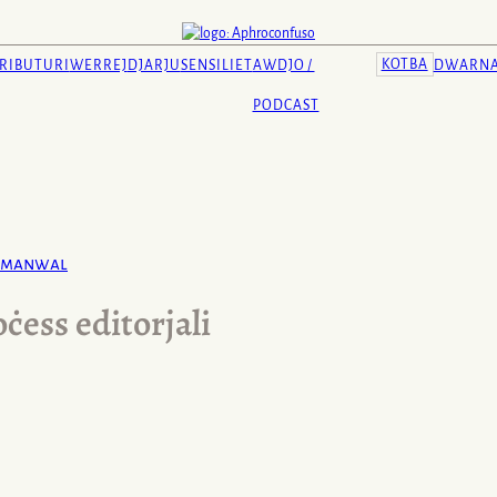
KOTBA
RIBUTURI
WERREJ
DJARJU
SENSILIET
AWDJO /
DWARN
PODCAST
manwal
ċess editorjali