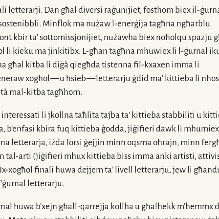
li letterarji. Dan għal diversi raġunijiet, fosthom biex
il-ġurn
sostenibbli. Minflok ma nużaw
l-enerġija
tagħna ngħarblu
t kbir ta’ sottomissjonijiet, nużawha biex noħolqu spazju g
l li kieku ma jinkitibx.
L-għan
tagħna mhuwiex li
l-ġurnal
ik
na għal kitba li diġà qiegħda tistenna
fil-kxaxen
imma li
neraw xogħol — u ħsieb — letterarju ġdid ma’ kittieba li nħo
ità
mal-kitba
tagħhom.
interessati li jkollna taħlita tajba ta’ kittieba stabbiliti u kitt
, b’enfasi kbira fuq kittieba ġodda, jiġifieri dawk li mhumiex
ena
letterarja, iżda forsi ġejjin minn oqsma oħrajn, minn ferg
jn
tal-arti
(jiġifieri mhux kittieba biss imma anki artisti, attivis
Ix-xogħol
finali huwa dejjem ta’ livell letterarju, jew li għand
f’ġurnal letterarju.
rnal
huwa b’xejn għall-qarrejja kollha u għalhekk m’hemmx 