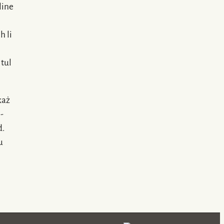
line
h li
 tul
każ
-
d.
u