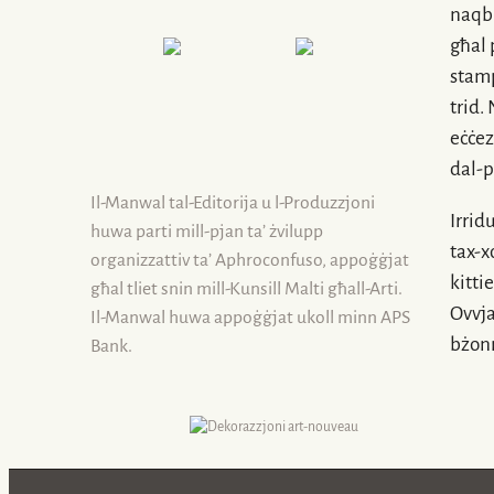
naqb
għal 
stamp
trid.
eċċez
dal-p
Il-Manwal
tal-Editorija u
l-Produzzjoni
Irridu
huwa parti
mill-pjan
ta’ żvilupp
tax-x
organizzattiv ta’ Aphroconfuso, appoġġjat
kitti
għal tliet snin
mill-Kunsill
Malti għall-Arti.
Ovvj
Il-Manwal
huwa appoġġjat ukoll minn APS
bżon
Bank.