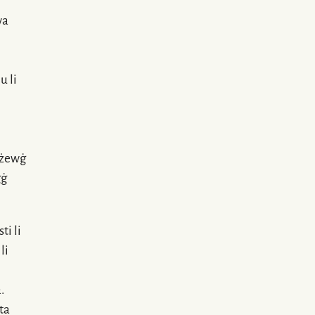
wa
u li
-żewġ
ġġ
ti li
li
a
.
ta