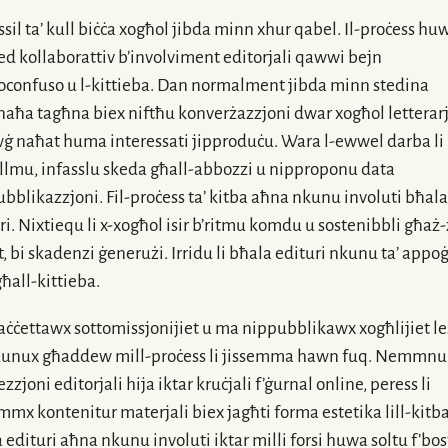
ssil
ta’ kull biċċa xogħol jibda minn xhur qabel.
Il-proċess
hu
d kollaborattiv b’involviment editorjali qawwi bejn
oconfuso u
l-kittieba
. Dan normalment jibda minn stedina
naħa
tagħna biex niftħu konverżazzjoni dwar xogħol letterarj
wġ
naħat huma interessati jipproduċu. Wara
l-ewwel
darba li
llmu, infasslu skeda għall-abbozzi u nipproponu data
ubblikazzjoni
.
Fil-proċess
ta’ kitba aħna nkunu involuti bħala
ri. Nixtiequ li
x-xogħol
isir b’ritmu komdu u sostenibbli għaż
, bi skadenzi ġenerużi. Irridu li bħala edituri nkunu ta’ appo
għall-kittieba.
ċċettawx sottomissjonijiet u ma nippubblikawx xogħlijiet les
kunux għaddew
mill-proċess
li jissemma hawn fuq. Nemmnu 
ezzjoni
editorjali hija iktar kruċjali f’ġurnal online, peress li
mx kontenitur materjali biex jagħti forma estetika
lill-kitb
 edituri aħna nkunu involuti iktar milli forsi huwa soltu f’bos