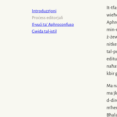
It-tfa
Introduzzjoni
wieħe
Proċess editorjali
Aphr
Il-vuċi ta’ Aphroconfuso
min-
Gwida tal-istil
ż-że
nitke
tal-p
editu
naħat
kbir 
Ma na
ma j
d-dir
m’hem
Bħala