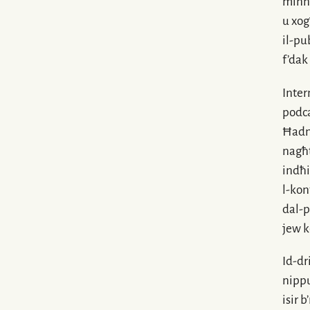
minnu
u xog
il-pu
f’dak
Inte
podca
Ħad
nagħt
indħi
l-kon
dal-p
jew k
Id-dri
nipp
isir 