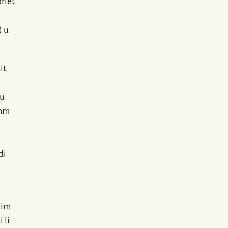
riet
) u
t,
 u
emm
di
him
i
li