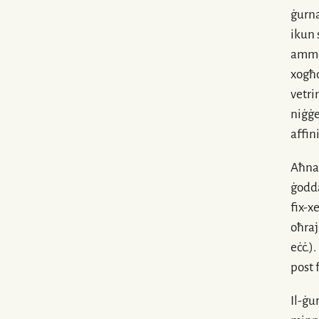
ġurna
ikun 
ammon
xogħo
vetri
niġġe
affin
Aħna 
ġodda
fix-x
oħra
eċċ.).
post 
Il-ġu