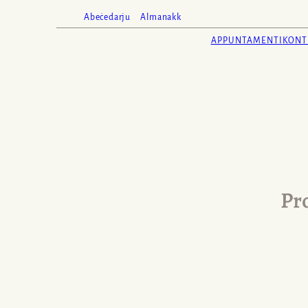
Abeċedarju
Almanakk
APPUNTAMENTI
KONT
Pro