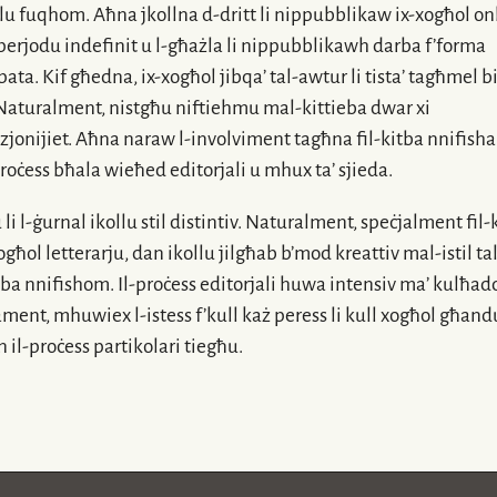
lu fuqhom. Aħna jkollna
d-dritt
li nippubblikaw
ix-xogħol
on
perjodu indefinit u
l-għażla
li nippubblikawh darba f’forma
ata. Kif għedna,
ix-xogħol
jibqa’
tal-awtur
li tista’ tagħmel bi
 Naturalment, nistgħu niftiehmu
mal-kittieba
dwar xi
zjonijiet. Aħna naraw
l-involviment
tagħna
fil-kitba
nnifisha
roċess
bħala wieħed editorjali u mhux ta’ sjieda.
 li
l-ġurnal
ikollu stil distintiv. Naturalment, speċjalment
fil-
ogħol letterarju, dan ikollu jilgħab b’mod kreattiv
mal-istil
tal
eba nnifishom.
Il-proċess
editorjali huwa intensiv ma’ kulħad
ament, mhuwiex
l-istess
f’kull każ peress li kull xogħol għand
n
il-proċess
partikolari tiegħu.