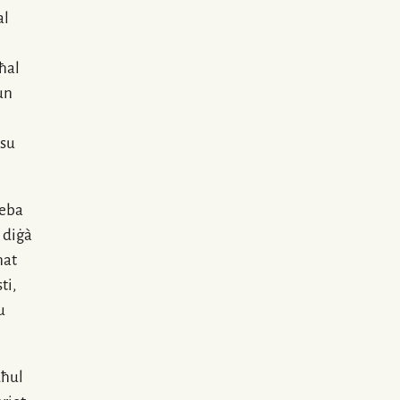
al
ħal
un
ssu
ieba
 diġà
ħat
ti,
u
dħul