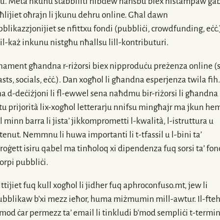
. Meta nkunu stabbiliti nibdew naħsbu biex nistampaw ġab
ħlijiet oħrajn li jkunu dehru online. Għal dawn
bblikazzjonijiet
se nfittxu fondi (pubbliċi, crowdfunding, eċċ.
il-każ
inkunu nistgħu nħallsu
lill-kontributuri
.
rnament għandna
r-riżorsi
biex nipproduċu preżenza online (si
sts, socials, eċċ.). Dan xogħol li għandna esperjenza twila fih.
na
d-deċiżjoni
li
fl-ewwel
sena naħdmu
bir-riżorsi
li għandna
u prijorità
lix-xogħol
letterarju nnifsu mingħajr ma jkun h
l minn barra li jista’ jikkomprometti
l-kwalità
,
l-istruttura
u
tenut
. Nemmnu li huwa importanti li
t-tfassil
u
l-bini
ta’
roġett
isiru qabel ma tinħoloq xi dipendenza fuq sorsi ta’ fon
orpi pubbliċi.
ttijiet
fuq kull xogħol li jidher fuq aphroconfuso.mt, jew li
ubblikaw b’xi mezz ieħor, huma miżmumin
mill-awtur
.
Il-fte
b’mod ċar permezz ta’ email li tinkludi b’mod sempliċi
t-termin