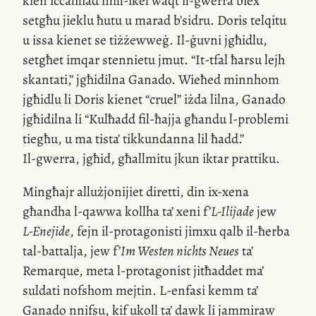
kien iċċaħħad
mill-ikel
waqt
il-gwerra
biex
setgħu jieklu ħutu u marad b’sidru. Doris telqitu
u issa kienet se tiżżewweġ.
Il-ġuvni
jgħidlu,
setgħet imqar stennietu jmut. “
It-tfal
ħarsu lejh
skantati,
”
jgħidilna Ganado. Wieħed minnhom
jgħidlu li Doris kienet “cruel” iżda lilna, Ganado
jgħidilna li “Kulħadd
fil-ħajja
għandu
l-problemi
tiegħu, u ma tista’ tikkundanna lil ħadd.
”
Il-gwerra
, jgħid, għallmitu jkun iktar prattiku.
Mingħajr allużjonijiet diretti, din
ix-xena
għandha
l-qawwa
kollha ta’ xeni f’
L-Ilijade
jew
L-Enejide
, fejn
il-protagonisti
jimxu qalb
il-ħerba
tal-battalja, jew f’
Im Westen nichts Neues
ta’
Remarque, meta
l-protagonist
jitħaddet ma’
suldati nofshom mejtin.
L-enfasi
kemm ta’
Ganado nnifsu, kif ukoll ta’ dawk li jammiraw