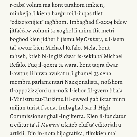
r-raba
’ volum ma kont tarahom imkien,
minkejja li kienu ħarġu
mill-inqas
tliet
“edizzjonijiet” tagħhom. Imbagħad
fl-2004
bdew
jitfaċċaw volumi ta’ xogħol li minn ftit metri
bogħod kien jidher li jismu
My Century
, u
l-isem
tal-awtur kien Michael Refalo. Mela, kont
taħseb, ktieb
bl-Ingliż
dwar
is-seklu
ta’ Michael
Refalo. Fuq
il-qoxra
ta’ wara, kont taqra dwar
l-awtur
, li huwa avukat u li għamel 33 sena
membru parlamentari Nazzjonalista, nofshom
fl-oppożizzjoni
u
n-nofs
l-ieħor
fil-gvern
bħala
l-Ministru
tat-Turiżmu li
l-ewwel
ġab iktar minn
miljun turist f’sena. Imbagħad sar
il-High
Commissioner għall-Ingilterra. Kien
il-fundatur
u editur ta’
Il-Mument
u kiteb eluf ta’ editorjali u
artikli. Din
in-nota
bijografika, flimkien ma’