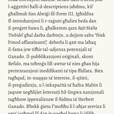
l-aġġettivi
ħalli
d-descriptions
jaħdmu, kif
għallmuh San Alwiġi
fil-Form
III. Jgħidilna
fl-introduzzjoni
li
r-raġuni
għaliex beda dan
il-proġett
huwa li, għalkemm qara
Rajt Malta
Tinbidel
għal darba darbtejn, u dejjem sabu “frisk
b’mod affaxxinanti”
,
deherlu li qatt ma laħaq
il-fama
jew tifħir
tal-udjenza
potenzjali ta’
Ganado.
Il-pubblikazzjoni
oriġinali, skont
Refalo, ma toħroġx
lill-awtur
ta’ nies għax hija
preżentazzjoni inedifikanti ta’ tipa ffullata. Biex
tagħqad,
in-nuqqas
ta’ interess,
il-qżież
,
il-preġudizzju
, u
l-inkapaċità
ta’ ħafna Maltin li
jaqraw xogħlijiet letterarji
bil-lingwa
nazzjonali
tagħhom ippenalizzaw
il-ħidma
ta’ Herbert
Ganado. B’hekk ġietu f’moħħu li
l-aħjar
servizz li
seta’ jagħmel lil dan
ix-xogħol
huwa li jifdih