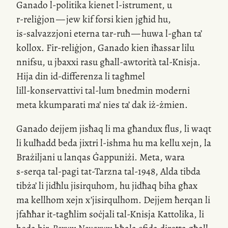
Ganado
l-politika
kienet
l-istrument
, u
r-reliġjon
— jew kif forsi kien jgħid hu,
is-salvazzjoni
eterna
tar-ruħ
— huwa
l-għan
ta’
kollox.
Fir-reliġjon
, Ganado kien iħassar lilu
nnifsu, u jbaxxi rasu għall-awtorità
tal-Knisja
.
Hija din
id-differenza
li tagħmel
lill-konservattivi
tal-lum bnedmin moderni
meta kkumparati ma’ nies ta’ dak
iż-żmien
.
Ganado dejjem jisħaq li ma għandux flus, li waqt
li kulħadd beda jixtri
l-ishma
hu ma kellu xejn, la
Brażiljani u lanqas Ġappuniżi. Meta, wara
s-serqa
tal-pagi
tat-Tarzna
tal-1948, Alda tibda
tibża’ li jidħlu jisirquhom, hu jidħaq biha għax
ma kellhom xejn
x’jisirqulhom
. Dejjem ħerqan li
jfaħħar
it-tagħlim
soċjali
tal-Knisja
Kattolika, li