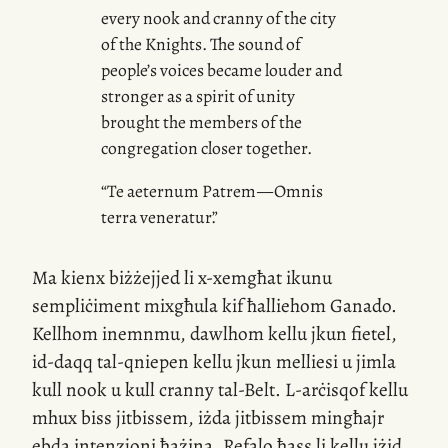
every nook and cranny of the city
of the Knights. The sound of
people’s voices became louder and
stronger as a spirit of unity
brought the members of the
congregation closer together.
“Te aeternum Patrem — Omnis
terra veneratur.
”
Ma kienx biżżejjed li
x-xemgħat
ikunu
sempliċiment mixgħula kif ħalliehom Ganado.
Kellhom inemnmu, dawlhom kellu jkun fietel,
id-daqq
tal-qniepen kellu jkun melliesi u jimla
kull nook u kull cranny
tal-Belt
.
L-arċisqof
kellu
mhux biss jitbissem, iżda jitbissem mingħajr
ebda intenzjoni ħażina. Refalo ħass li kellu jżid