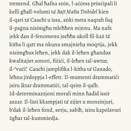
tremend. Għal ħafna snin,
l-aċċess
prinċipali li
kelli għall-volumi ta’
Rajt Malta Tinbidel
kien
il-qari
ta’ Cauchi u issa, anki meta naqrah fuq
il-paġna
nisimgħu mleħħen minnu. Ma nafx
jekk dan
il-fenomenu
jseħħx ukoll
fil-każ
ta’
kitba li qatt ma nkunu smajnieha moqrija, jekk
nisimgħux leħen, jekk dak
il-leħen
għandux
kwalitajiet sonori, fiżiċi,
il-leħen
tal-awtur,
il-“vuċi
”
.
Cauchi jamplifika
l-kitba
ta’ Ganado,
leħnu jirdoppja
l-effett
.
Il-mumenti
drammatiċi
jsiru iktar drammatiċi,
tal-qsim
il-qalb.
Id-determinazzjoni
morali minn ħadid issir
azzar.
Il-listi
kkampjati ta’ zijiet u monsinjuri,
b’dak
il-leħen
fond, serju, sabiħ, isiru kapolavuri
żgħar
tal-kummiedja
.