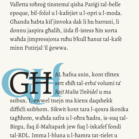
Valletta toħroġ tinstema’ qisha Pariġi
tal-belle
epoque,
bil-folol
u
l-kafejiet
u
l-opri
u
l-moda
.
Għandu ħabta kif jinvoka dak li hu barrani, li
donnu jaspira għalih, iżda
fl-istess
ħin xorta
waħda jimpressjona ruħu b’kull ħanut
tal-kafè
minn Putirjal ’il ġewwa.
GĦ
AL
ħafna snin, kont tfittex
sett sħiħ
tal-erba
’ volumi ta’
Rajt Malta Tinbidel
u ma
ssibux.
L-ewwel
tnejn ma kienx daqshekk
diffiċli ssibhom. Sikwit kont tara
l-qoxra
ikonika
tagħhom, waħda safra u
l-oħra
ħadra,
is-suq
tal-
Birgu, fuq
il-Maltapark
jew fuq
l-ixkafef
fondi
tal-BDL
. Imma
l-bluna
u
l-ħamra
tat-tielet u