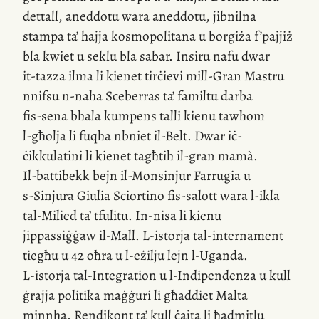
dettall, aneddotu wara aneddotu, jibnilna
stampa ta’ ħajja kosmopolitana u borgiża f’pajjiż
bla kwiet u seklu bla sabar. Insiru nafu dwar
it-tazza
ilma li kienet tirċievi
mill-Gran
Mastru
nnifsu
n-naħa
Sceberras ta’ familtu darba
fis-sena
bħala kumpens talli kienu tawhom
l-għolja
li fuqha nbniet
il-Belt
. Dwar iċ-
ċikkulatini li kienet tagħtih
il-gran
mamà.
Il-battibekk
bejn
il-Monsinjur
Farrugia u
s-Sinjura
Giulia Sciortino
fis-salott
wara
l-ikla
tal-Milied ta’ tfulitu.
In-nisa
li kienu
jippassiġġaw
il-Mall
.
L-istorja
tal-internament
tiegħu u 42 oħra u
l-eżilju
lejn
l-Uganda
.
L-istorja
tal-Integration u
l-Indipendenza
u kull
ġrajja politika maġġuri li għaddiet Malta
minnha. Rendikont ta’ kull ċajta li ħadmitlu