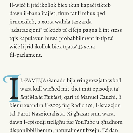
Il-wiċċ
li jrid ikollok biex tkun kapaċi tikteb
dawn
il-banalitajiet
, tkun taf li mhux qed
jirnexxilek, u xorta waħda tazzarda
“adattazzjoni” ta’ ktieb ta’ elfejn paġna li int stess
tqis kapulavur, huwa probabbilment
it-tip
ta’
wiċċ li jrid ikollok biex tqatta’ 33 sena
fil-parlament
.
I
L-FAMILJA
Ganado hija rringrazzjata wkoll
wara kull wieħed
mit-tliet
mitt episodju ta’
Rajt Malta Tinbidel
, qari ta’ Manuel Cauchi, li
kienu xxandru
fl-2003
fuq Radio 101,
l-istazzjon
tal-Partit Nazzjonalista. Xi għaxar snin wara,
dawn
l-episodji
ttellgħu fuq YouTube u għadhom
disponibbli hemm, naturalment b’xejn. Ta’ dan