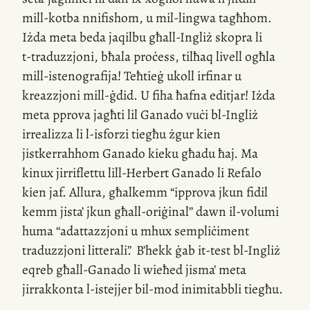
mill-kotba
nnifishom, u
mil-lingwa
tagħhom.
Iżda meta beda jaqilbu għall-Ingliż skopra li
t-traduzzjoni
, bħala proċess, tilħaq livell ogħla
mill-istenografija
! Teħtieġ ukoll irfinar u
kreazzjoni
mill-ġdid
. U fiha ħafna editjar! Iżda
meta pprova jagħti lil Ganado vuċi
bl-Ingliż
irrealizza li
l-isforzi
tiegħu żgur kien
jistkerrahhom Ganado kieku għadu ħaj. Ma
kinux jirriflettu
lill-Herbert
Ganado li Refalo
kien jaf. Allura, għalkemm “ipprova jkun fidil
kemm jista’ jkun għall-oriġinal” dawn
il-volumi
huma “adattazzjoni u mhux sempliċiment
traduzzjoni litterali”
.
B’hekk ġab
it-test
bl-Ingliż
eqreb għall-Ganado li wieħed jisma’ meta
jirrakkonta
l-istejjer
bil-mod inimitabbli tiegħu.