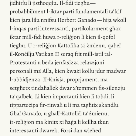
jidhirlu li jistħoqqlu.
Il-fidi
tiegħu —
probabbilment
l-iktar
parti fundamentali ta’ kif
kien jara lilu nnifsu Herbert Ganado — hija wkoll
l-inqas
parti interessanti, partikolarment għax
iktar
mill-fidi
huwa
r-reliġjon
li kien
il-qofol
tiegħu. U
r-reliġjon
Kattolika ta’ żmienu, qabel
il-Konċilju
Vatikan II seraq ftit
mill-istil
tal-
Protestanti u beda jenfasizza relazzjoni
personali ma’ Alla, kien kważi kollu jdur madwar
l-ubbidjenza
.
Il-Knisja
, proprjament, ma
setgħetx tindaħallek dwar
x’temmen
fis-silenzju
ta’ qalbek. Li kien importanti kien li tobdi, li
tipparteċipa
fir-ritwali
u li ma tagħtix skandlu.
Għal Ganado, u għall-Kattoliċi ta’ żmienu,
ir-reliġjon
ma kinitx xi ħaġa li kellha tkun
interessanti dwarek. Forsi dan wieħed