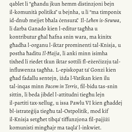
qablet li “għandu jkun hemm distinzjoni bejn
il-komunità
politika” u bejnha, u li “ma timponix
id-dnub
mejjet bħala ċensura”
.
Il-
Leħen
is-Sewwa
,
li darba Ganado kien
l-editur
tagħha u
kontributur għal ħafna snin wara, ma kinitx
għadha
l-organu
l-iktar prominenti
tal-Knisja
, u
postha ħaditu
Il-Ħajja
, li anki minn isimha
tixhed li riedet tkun iktar sottili
fl-eżerċizzju
tal-
influwenza tagħha.
L-episkopat
ta’ Gonzi kien
għad fadallu sentejn, iżda
l-Vatikan
kien ilu
tal-inqas
minn
Pacem in Terris
,
fil-bidu
tas-snin
sittin, li beda jibdel
l-attitudni
tiegħu lejn
il-partiti
tax-xellug, u issa Pawlu VI kien għaddej
bl-istrateġija
tiegħu
tal-Ostpolitik
, mod kif
il-Knisja
setgħet tibqa’ tiffunzjona
fil-pajjiżi
komunisti mingħajr ma taqla’
l-inkwiet
.