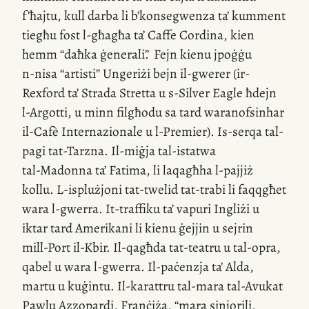
f’ħajtu, kull darba li b’konsegwenza ta’ kumment
tiegħu fost
l-għagħa
ta’ Caffe Cordina, kien
hemm “daħka ġenerali”
.
Fejn kienu jpoġġu
n-nisa
“artisti” Ungeriżi bejn
il-gwerer
(ir-
Rexford ta’ Strada Stretta u
s-Silver
Eagle ħdejn
l-Argotti
, u minn filgħodu sa tard waranofsinhar
il-Cafè
Internazionale u
l-Premier)
.
Is-serqa
tal-
pagi
tat-Tarzna
.
Il-miġja
tal-istatwa
tal-Madonna
ta’ Fatima, li laqagħha
l-pajjiż
kollu.
L-isplużjoni
tat-twelid
tat-trabi
li faqqgħet
wara
l-gwerra
.
It-traffiku
ta’ vapuri Ingliżi u
iktar tard Amerikani li kienu ġejjin u sejrin
mill-Port
il-Kbir.
Il-qagħda
tat-teatru u
tal-opra
,
qabel u wara
l-gwerra
.
Il-paċenzja
ta’ Alda,
martu u kuġintu.
Il-karattru
tal-mara
tal-Avukat
Pawlu Azzopardi, Franċiża, “mara sinjorili,