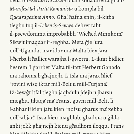
beda
bir-
Rerum Novarum
bħala sfida diretta għall-
Manifest
tal-Partit
Komunista
u kompla
bil-
Quadragesimo Anno
. Għal ħafna snin,
il-kitba
tiegħu fuq
il-
Leħen
is-Sewwa
dehret taħt
il-psewdonimu
improbabbli “Wieħed Minnkom”
.
Sikwit imaqdar
ir-regħba
. Meta ġie lura
mill-Uganda
, mar idur ma’ Malta biex jara
l-ħerba
li ħalliet warajha
l-gwerra
.
L-iktar
bidliet
ħesrem li ġarrbet Malta
fil-fatt
Herbert Ganado
ma rahomx b’għajnejh.
L-Isla
ma jarax ħlief
“rovini wisq iktar
mill-Belt
u
mill-Furjana
”
.
Iż-żewġt
itfal tiegħu jaqbdulu jdejh u jħarsu
miegħu. Jiltaqa’ ma’ Frans, ġuvni
mill-Belt
, li
l-aħħar
li kien jafu kien “nofsu għarus ma’ xebba
mill-aħjar
”
.
Issa kien magħlub, għadma u ġilda,
anki jekk għajnejh kienu għadhom ileqqu. Frans