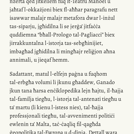
nzerta qed jitkellem fuq
it-Teatru
Manoel u
jaħtaf
l-okkażjoni
biex
fl-aħħar
paragrafu nett
isawwar malajr malajr metafora dwar
l-inżul
tas-siparju, jgħidilna li se jerġa’ jitfaċċa
quddiemna “bħall-Prologo
tal-Pagliacci
” biex
jirrakkuntalna
l-istorja
tas-sebgħinijiet,
imbagħad jgħidilna li mingħajr reliġjon aħna
annimali, u jieqaf hemm.
Sadattant, matul
l-elfejn
paġna u fuqhom
tal-erbgħa
volumi li jkunu għaddew, Ganado
jkun tana ħarsa enċiklopedika lejn ħajtu,
il-ħajja
tal-familja tiegħu,
l-istorja
tal-antenati tiegħu u
ta’ martu (li kienu
l-istess
nies),
tal-ħajja
professjonali tiegħu,
tal-avvenimenti
politiċi
ewlenin ta’ Malta, taċ-ċaqliq
fil-qagħda
ġeopolitika
tal-Ewropa
u
d-dinja
. Dettall wara