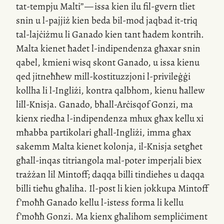
tat-tempju
Malti” — issa kien ilu
fil-gvern
tliet
snin u
l-pajjiż
kien beda
bil-mod
jaqbad
it-triq
tal-lajċiżmu li Ganado kien tant ħadem kontrih.
Malta kienet ħadet
l-indipendenza
għaxar snin
qabel, kmieni wisq skont Ganado, u issa kienu
qed jitneħħew
mill-kostituzzjoni
l-privileġġi
kollha li
l-Ingliżi
, kontra qalbhom, kienu ħallew
lill-Knisja
. Ganado, bħall-Arċisqof Gonzi, ma
kienx riedha
l-indipendenza
mhux għax kellu xi
mħabba partikolari għall-Ingliżi, imma għax
sakemm Malta kienet kolonja,
il-Knisja
setgħet
għall-inqas titriangola
mal-poter
imperjali biex
trażżan lil Mintoff; daqqa billi tindiehes u daqqa
billi tieħu għaliha.
Il-post
li kien jokkupa Mintoff
f’moħħ Ganado kellu
l-istess
forma li kellu
f’moħħ Gonzi. Ma kienx għalihom sempliċiment