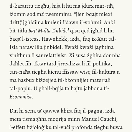
il-karattru
tiegħu, hija li hu ma jdurx
mar-riħ
,
iżomm sod ma’ twemminu. “Jien bqajt miexi
dritt,
”
jgħidilna kmieni f’dawn
il-volumi
. Anki
bit-titlu
Rajt Malta Tinbidel
qisu qed jgħid li hu
baqa’
l-istess
. Hawnhekk, iżda, fuq
ix-Xatt
tal-
Isla naraw lilu jinbidel. Kważi kważi jagħtina
x’nifhmu
li sar relattivist. Xi susa żgħira donnha
daħlet fih. Iktar tard jirrealizza li
fil-politika
,
tan-naħa
tiegħu kienu ffissaw wisq
fil-kultura
u
ma ħasbux biżżejjed
fil-bżonnijiet
materjali
tal-poplu
. U għall-bqija ta’ ħajtu jabbona
fl-
Economist
.
Din hi xena ta’ qawwa kbira fuq
il-paġna
, iżda
meta tismagħha moqrija minn Manuel Cauchi,
l-effett
fiżjoloġiku
tal-vuċi
profonda tiegħu huwa