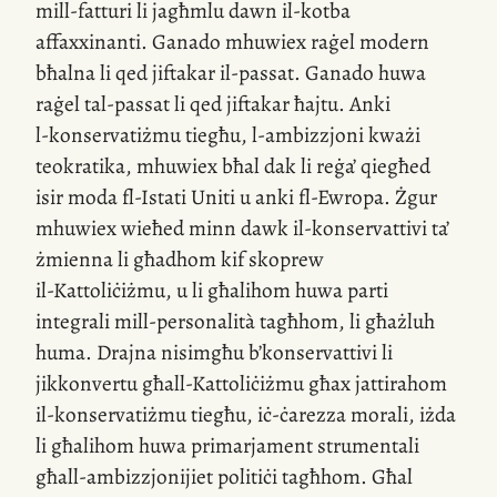
mill-fatturi
li jagħmlu dawn
il-kotba
affaxxinanti. Ganado mhuwiex raġel modern
bħalna li qed jiftakar
il-passat
. Ganado huwa
raġel
tal-passat
li qed jiftakar ħajtu. Anki
l-konservatiżmu
tiegħu,
l-ambizzjoni
kważi
teokratika, mhuwiex bħal dak li reġa’ qiegħed
isir moda
fl-Istati
Uniti u anki
fl-Ewropa
. Żgur
mhuwiex wieħed minn dawk
il-konservattivi
ta’
żmienna li għadhom kif skoprew
il-Kattoliċiżmu
, u li għalihom huwa parti
integrali
mill-personalità
tagħhom, li għażluh
huma. Drajna nisimgħu b’konservattivi li
jikkonvertu għall-Kattoliċiżmu għax jattirahom
il-konservatiżmu
tiegħu, iċ-ċarezza morali, iżda
li għalihom huwa primarjament strumentali
għall-ambizzjonijiet politiċi tagħhom. Għal