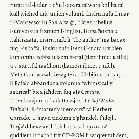
ritratt
tal-kulur
, tieħu
l-qoxra
ta’ wara kollha ta’
kull wieħed
mit-tmien
volumi. Insiru nafu li mar
il-Montessori
u San Alwiġi, li kien ribelluż
l-università
fi żmien
l-Ingliżi
. B’tipa ħoxna u
italiċizzata, insiru nafu li “the author” ma baqax
fuq
l-ixkaffa
, insiru nafu isem
il-mara
u
x’kien
kunjomha xebba u isem
it-tfal
(tlett ibniet u tifel)
u
s-sitt
itfal tagħhom (ħamest ibniet u tifel).
Meta tkun wasalt żewġ terzi
fill-bijonota
, taqra
li Refalo abbanduna kolonna “whimsically
satirical” biex jaħdem fuq
My Century,
it-traduzzjoni
u
l-adattazzjoni
ta’
Rajt Malta
Tinbidel
,
il-“masterly
memoirs” ta’ Herbert
Ganado. U hawn tinduna
x’għandek
f’idejk.
Terġa’ ddawwar
il-ktieb
u tara
l-qoxra
ta’
quddiem li tixbah ftit
CD-ROM
li waqfet taħdem,