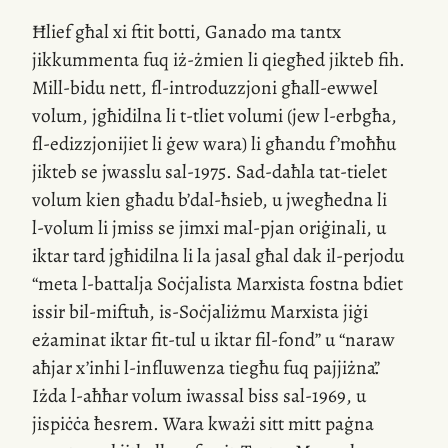
Ħlief għal xi ftit botti, Ganado ma tantx
jikkummenta fuq
iż-żmien
li qiegħed jikteb fih.
Mill-bidu
nett,
fl-introduzzjoni
għall-ewwel
volum, jgħidilna li
t-tliet
volumi (jew
l-erbgħa
,
fl-edizzjonijiet
li ġew wara) li għandu f’moħħu
jikteb se jwasslu
sal-1975
.
Sad-daħla
tat-tielet
volum kien għadu b’
dal-ħsieb
, u jwegħedna li
l-volum
li jmiss se jimxi
mal-pjan
oriġinali, u
iktar tard jgħidilna li la jasal għal dak
il-perjodu
“meta
l-battalja
Soċjalista Marxista fostna bdiet
issir
bil-miftuħ
,
is-Soċjaliżmu
Marxista jiġi
eżaminat iktar
fit-tul
u iktar
fil-fond
” u “naraw
aħjar
x’inhi
l-influwenza tiegħu fuq pajjiżna”
.
Iżda
l-aħħar
volum iwassal biss
sal-1969
, u
jispiċċa ħesrem. Wara kważi sitt mitt paġna