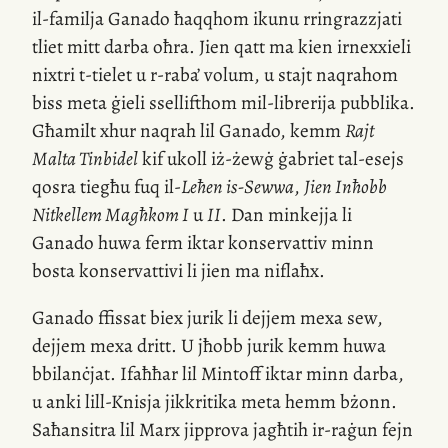
il-familja
Ganado ħaqqhom ikunu rringrazzjati
tliet mitt darba oħra. Jien qatt ma kien irnexxieli
nixtri
t-tielet
u
r-raba
’ volum, u stajt naqrahom
biss meta ġieli ssellifthom
mil-librerija
pubblika.
Għamilt xhur naqrah lil Ganado, kemm
Rajt
Malta Tinbidel
kif ukoll
iż-żewġ
ġabriet
tal-esejs
qosra tiegħu fuq
il-
Leħen
is-Sewwa
,
Jien Inħobb
Nitkellem Magħkom I
u
II
. Dan minkejja li
Ganado huwa ferm iktar konservattiv minn
bosta konservattivi li jien ma niflaħx.
Ganado ffissat biex jurik li dejjem mexa sew,
dejjem mexa dritt. U jħobb jurik kemm huwa
bbilanċjat. Ifaħħar lil Mintoff iktar minn darba,
u anki
lill-Knisja
jikkritika meta hemm bżonn.
Saħansitra lil Marx jipprova jagħtih
ir-raġun
fejn