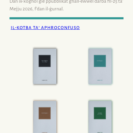
Dan
ix-xogħol
ġie ppubblikat għall-ewwel darba
fil-25
ta’
Mejju 2026, f’dan
il-ġurnal
.
il-kotba ta’ aphroconfuso