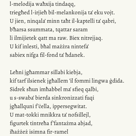
l-melodija waħxija tindaqq,
triegħed l-irjieħ bil-melankonija ta’ eku vojt.
U jien, ninqala’ minn taħt il-kaptelli ta’ qabri,
b’ħarsa ssummata, tqattar saram
li ilmijietek qatt ma raw. Biex nitrejjaq.
U kif inlesti, bħal mażżra nintefa’
sabiex nifga fil-fond ta’ ħdanek.
Leħni jgħammar sillabi kiebja,
kif tarf ilsienek jgħallem ’il fommi lingwa ġdida.
Sidrek sħun imħabbel ma’ sfieq qalbi,
u s-swaba’ bierda sinkronizzati fuqi
jgħallquni f’ċella, ippersegwitat.
U mat-tokki mnikkra ta’ nofsillejl,
figurtek tintreħa f’fantażma abjad,
iħażżeż isimna fir-ramel