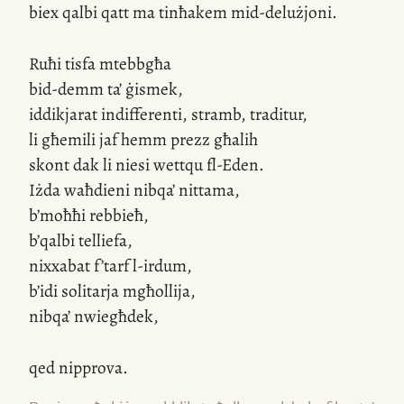
biex qalbi qatt ma tinħakem mid-delużjoni.
Ruħi tisfa mtebbgħa
bid-demm ta’ ġismek,
iddikjarat indifferenti, stramb, traditur,
li għemili jaf hemm prezz għalih
skont dak li niesi wettqu fl-Eden.
Iżda waħdieni nibqa’ nittama,
b’moħħi rebbieħ,
b’qalbi telliefa,
nixxabat f’tarf l-irdum,
b’idi solitarja mgħollija,
nibqa’ nwiegħdek,
qed nipprova.