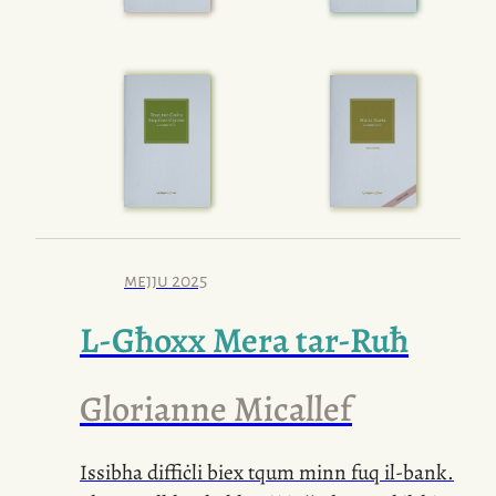
mejju 2025
L-Għoxx Mera
tar-Ruħ
Glorianne Micallef
Issibha diffiċli biex tqum minn fuq
il-bank
.