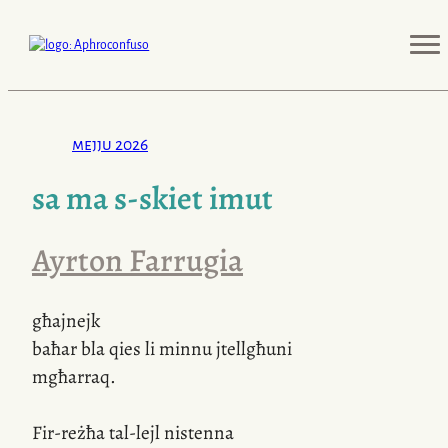
mejju 2026
sa ma
s-skiet
imut
Ayrton Farrugia
għajnejk
baħar bla qies li minnu jtellgħuni
mgħarraq.
Fir-reżħa tal-lejl nistenna