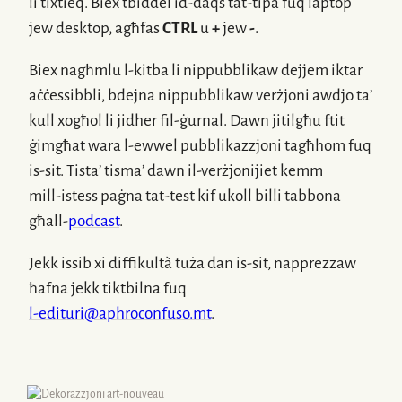
li tixtieq. Biex tbiddel
id-daqs
tat-tipa fuq laptop
jew desktop, agħfas
CTRL
u
+
jew
-
.
Biex nagħmlu
l-kitba
li nippubblikaw dejjem iktar
aċċessibbli, bdejna nippubblikaw verżjoni awdjo ta’
kull xogħol li jidher
fil-ġurnal
. Dawn jitilgħu ftit
ġimgħat wara
l-ewwel
pubblikazzjoni tagħhom fuq
is-sit
. Tista’ tisma’ dawn
il-verżjonijiet
kemm
mill-istess
paġna
tat-test
kif ukoll billi tabbona
għall-
podcast
.
Jekk issib xi diffikultà tuża dan
is-sit
, napprezzaw
ħafna jekk tiktbilna fuq
l-edituri@aphroconfuso
.mt
.