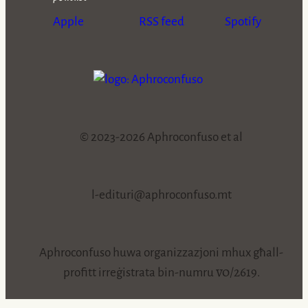
Apple
RSS feed
Spotify
© 2023-2026 Aphroconfuso et al
l-edituri@aphroconfuso.mt
Aphroconfuso huwa organizzazjoni mhux għall-
vo/2619
profitt irreġistrata bin-numru
.