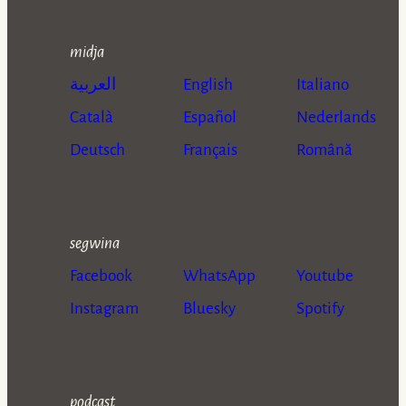
midja
العربية
English
Italiano
Català
Español
Nederlands
Deutsch
Français
Română
segwina
Facebook
WhatsApp
Youtube
Instagram
Bluesky
Spotify
podcast