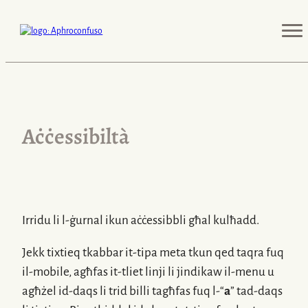
Aċċessibiltà
Irridu li
l-ġurnal
ikun aċċessibbli għal kulħadd.
Jekk tixtieq tkabbar
it-tipa
meta tkun qed taqra fuq
il-mobile
, agħfas
it-tliet
linji li jindikaw
il-menu
u
agħżel
id-daqs
li trid billi tagħfas fuq
l-“
a
”
tad-daqs