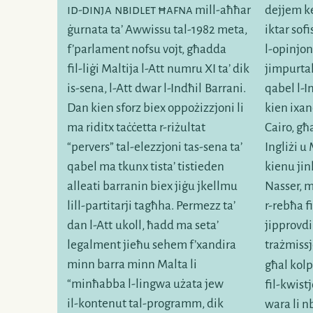
id-dinja
nbidlet ħafna
mill-aħħar
dejjem k
ġurnata ta’ Awwissu
tal-1982
meta,
iktar sof
f’parlament nofsu vojt, għadda
l-opinjon
fil-liġi
Maltija
l-Att
numru XI ta’ dik
jimpurt
is-sena
,
l-Att
dwar
l-Indħil
Barrani.
qabel
l-
Dan kien sforz biex oppożizzjoni li
kien ixa
ma riditx taċċetta
r-riżultat
Cairo, 
“pervers”
tal-elezzjoni
tas-sena ta’
Ingliżi u
qabel ma tkunx tista’ tistieden
kienu ji
alleati barranin biex jiġu jkellmu
Nasser, 
lill-partitarji
tagħha. Permezz ta’
r-rebħa
f
dan
l-Att
ukoll, ħadd ma seta’
jipprovdi
legalment jieħu sehem f’xandira
trażmissj
minn barra minn Malta li
għal kolp 
“minħabba
l-lingwa
użata jew
fil-kwist
il-kontenut
tal-programm, dik
wara li n