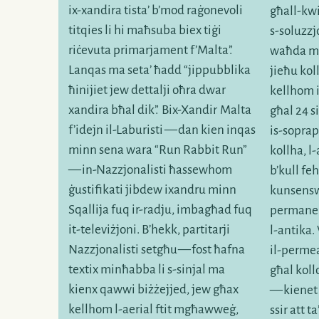
ix-xandira
tista’ b’mod raġonevoli
għall-kw
titqies li hi maħsuba biex tiġi
s-soluzzj
riċevuta primarjament f’Malta”
.
waħda ma
Lanqas ma seta’ ħadd “jippubblika
jieħu kol
ħinijiet jew dettalji oħra dwar
kellhom
xandira bħal dik”
.
Bix-Xandir
Malta
għal 24 s
f’idejn
il-Laburisti
— dan kien inqas
is-soprap
minn sena wara “Run Rabbit Run”
kollha,
l-
— in-Nazzjonalisti ħassewhom
b’kull fe
ġustifikati jibdew ixandru minn
kunsenswa
Sqallija fuq
ir-radju
, imbagħad fuq
permanen
it-televiżjoni
. B’hekk, partitarji
l-antika.
Nazzjonalisti setgħu — fost ħafna
il-perme
textix minħabba li
s-sinjal
ma
għal koll
kienx qawwi biżżejjed, jew għax
— kiene
kellhom
l-aerial
ftit mgħawweġ,
ssir att t