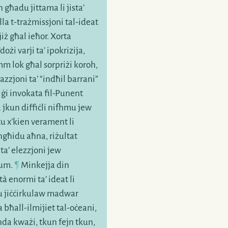
għadu jittama li jista’
Id-deindustrijalizzaz
lla
t-trażmissjoni
tal-ideat
Fl-istess
sena li
x-xje
iż għal ieħor. Xorta
Fukuyama ppubblik
ożi varji ta’ ipokrizija,
“
it-tmiem
tal-istorja”
m lok għal sorpriżi koroh,
Tillmans issa ssir xhie
gazzjoni
ta’ “indħil barrani”
tentattiv biex jitkeċ
iġi invokata
fil-Punent
għadda u
bil-kwiet
ni
 jkun diffiċli nifhmu jew
il-“postpolitika
” infet
tu
x’kien
verament li
għidu aħna, riżultat
 ta’ elezzjoni jew
¶
um.
Minkejja din
ità
enormi ta’ ideat li
 u jiċċirkulaw madwar
a
bħall-ilmijiet
tal-oċeani
,
da kważi, tkun fejn tkun,