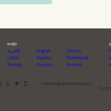
midja
s
العربية
English
Italiano
Català
Español
Nederlands
I
Deutsch
Français
Română
s
m
c
p
l-edituri@aphroconfuso.mt
© 2023