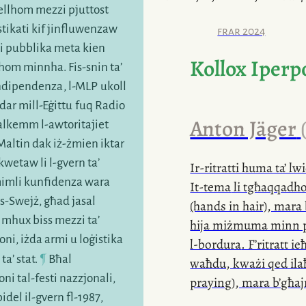
ellhom mezzi pjuttost
istikati kif jinfluwenzaw
frar 2024
i
pubblika meta kien
Kollox Iperp
ahom minnha.
Fis-snin
ta’
Indipendenza
,
l-MLP
ukoll
ndar
mill-Eġittu
fuq Radio
Anton Jäger
għalkemm
l-awtoritajiet
 Maltin dak
iż-żmien
iktar
nkwetaw li
l-gvern
ta’
Ir-ritratti huma ta’ l
mimli kunfidenza wara
It-tema
li tgħaqqadho
is-Swejż, għad jasal
(hands in hair), mar
 mhux biss mezzi ta’
hija miżmuma minn pa
oni, iżda armi u loġistika
l-bordura
. F’ritratt i
¶
ta’ stat.
Bħal
waħdu, kważi qed ila
joni
tal-festi nazzjonali,
praying), mara b’għaj
bidel
il-gvern
fl-1987,
folla clubbers. Bħalli