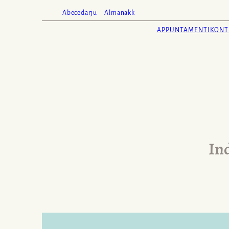
Abeċedarju
Almanakk
APPUNTAMENTI
KONT
In