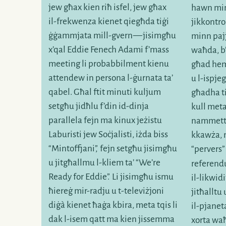
jew għax kien riħ isfel, jew għax
hawn min 
il-frekwenza
kienet qiegħda tiġi
jikkontro
ġġammjata
mill-gvern
— jisimgħu
minn pajj
x’qal
Eddie Fenech Adami f’mass
waħda, b’d
meeting li probabbilment kienu
għad hem
attendew in persona
l-ġurnata
ta’
u
l-ispje
qabel. Għal ftit minuti kuljum
għadha t
setgħu jidħlu f’din
id-dinja
kull meta
parallela fejn ma kinux jeżistu
nammet
Laburisti jew Soċjalisti, iżda biss
kkawża, n
“Mintoffjani”
,
fejn setgħu jisimgħu
“pervers”
u jitgħallmu
l-kliem
ta’ “We’re
referend
Ready for Eddie”
.
Li jisimgħu ismu
il-likwid
ħiereġ
mir-radju
u
t-televiżjoni
jitħalltu
diġà kienet ħaġa kbira, meta tqis li
il-pjanet
dak
l-isem
qatt ma kien jissemma
xorta waħ