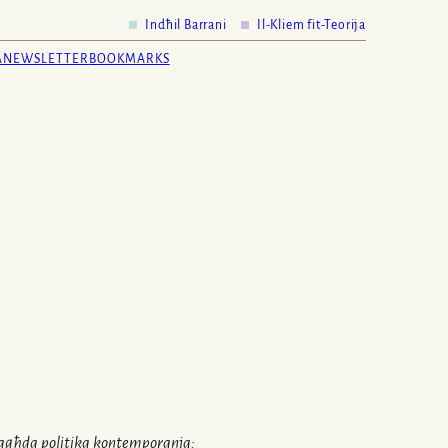
Indħil Barrani
Il-Kliem fit-Teorija
A
NEWSLETTER
BOOKMARKS
-qagħda politika kontemporanja: