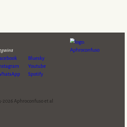
egwina
Facebook
Bluesky
nstagram
Youtube
WhatsApp
Spotify
-2026 Aphroconfuso et al