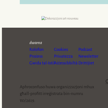
dwarna
Kolofon
Cookies
Podcast
Proċess
Privatezza
Newsletter
Gwida tal-Istil
Aċċessibbiltà
Drittijiet
Aphroconfuso huwa organizzazjoni mhux
għall-profitt irreġistrata bin-numru
vo/2619
.