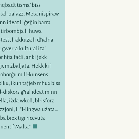
nqbadt tisma’ biss
tal-palazz. Meta nispiraw
n ideat li ġejjin barra
 tirbombja li huwa
stess,
l-akkuża
li dħalna
 gwerra kulturali ta’
 hija faċli, anki jekk
jem żbaljata. Hekk kif
noħorġu
mill-kunsens
iku, ikun tajjeb mhux biss
d-diskors
għal ideat minn
ella
, iżda wkoll,
bl-isforz
zjoni, li “
l-lingwa
użata…
a biex tiġi riċevuta
ament
f’Malta”
.