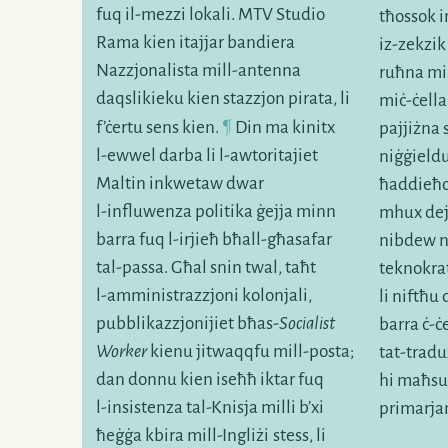
fuq
il-mezzi
lokali. MTV Studio
tħossok i
Rama kien itajjar bandiera
iz-zekzik
Nazzjonalista
mill-antenna
ruħna min
daqslikieku kien stazzjon pirata, li
miċ-ċella
¶
f’ċertu sens kien.
Din ma kinitx
pajjiżna 
l-ewwel
darba li
l-awtoritajiet
niġġieldu
Maltin inkwetaw dwar
ħaddieħor
l-influwenza
politika ġejja minn
mhux dej
barra fuq
l-irjieħ
bħall-għasafar
nibdew 
tal-passa
. Għal snin twal, taħt
teknokrat
l-amministrazzjoni
kolonjali,
li niftħu
pubblikazzjonijiet bħas-
Socialist
barra
ċ-ċ
Worker
kienu jitwaqqfu
mill-posta;
tat-traduz
dan donnu kien iseħħ iktar fuq
hi maħsub
l-insistenza
tal-Knisja milli b’xi
primarj
ħeġġa kbira
mill-Ingliżi
stess, li