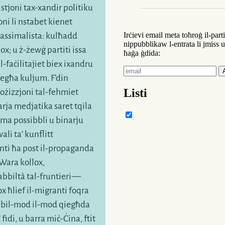
istjoni
tax-xandir
politiku
fl-anonimità
tad-dis
oni
li nstabet kienet
mużika maħluqa fuq
ssimalista: kulħadd
industrijali ta’ Detro
lox; u
ż-żewġ
partiti issa
t-tekno
. Fl-1989, per
il-faċilitajiet
biex ixandru
ir-ritratti
— il-magni
iegħa kuljum. F’din
ċkienu jew ġew irrilok
ożizzjoni
tal-fehmiet
tewmin
tat-tekno
ġew
arja
medjatika saret tqila
tivvjaġġa ġo megabelt
hma possibbli u binarju
Ġermaniża Hilla Bech
li ta’ kunflitt
kopja ta’ mitħna
tal-a
ti ħa post
il-propaganda
iż-żgħażagħ
fir-ritrat
 Wara kollox,
Tillmans jiżfnu biex 
abbiltà
tal-fruntieri —
u
l-istorja
nfisha. Ta’
ox ħlief
il-migranti
foqra
ta’ Tillmans. Jiddoku
t
bil-mod
il-mod qiegħda
waqt li
l-Ħajt
nieżel.
a’ fidi, u barra miċ-Ċina, ftit
joqrob
il-kollass
.
Il-