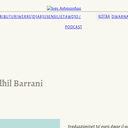
KOTBA
RIBUTURI
WERREJ
DJARJU
SENSILIET
AWDJO /
DWARN
PODCAST
dħil Barrani
traduzzjonijiet ta’ esejs dwar il