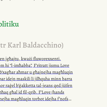
olitiku
(tr Karl Baldacchino)
wien jgħajtu, kważi fluworexxenti.
m hi “
l-imħabba
”
.
F’ritratt jismu Love
a b’xagħar aħmar u għajnejha magħluqin
r idejn maskili li jilħquha minn barra
eħor raġel b’ġakketta
tal-jeans
qed jiżfen
ħħaq għal id
fil-qrib
. F’Love (hands
nejha magħluqin torbot idejha f’nofs
kieku f’ritwal sekulari, timmedita